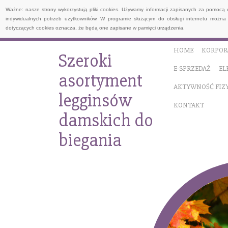
Ważne: nasze strony wykorzystują pliki cookies. Używamy informacji zapisanych za pomocą 
indywidualnych potrzeb użytkowników. W programie służącym do obsługi internetu można 
dotyczących cookies oznacza, że będą one zapisane w pamięci urządzenia.
HOME
KORPOR
Szeroki
E-SPRZEDAŻ
EL
asortyment
AKTYWNOŚĆ FIZ
legginsów
KONTAKT
damskich do
biegania