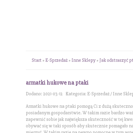
Start
»
E-Sprzedaż
»
Inne Sklepy
»
Jak odstraszyć p
armatki hukowe na ptaki
Dodano: 2021-03-12
Kategoria: E-Sprzedaż / Inne Skle
Armatki hukowe na ptaki pomogą Ci z dużą skuteczno
posiadanym gospodarstwie. W takim razie bardzo ważn
zapewnić sobie jak największa skuteczność w tej kw
obywać się w taki sposób aby skutecznie pomagało n
mierzyć. W takim razie na pewno pomocne w tym aspe