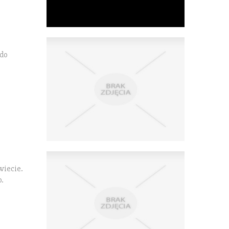
 do
wiecie.
.