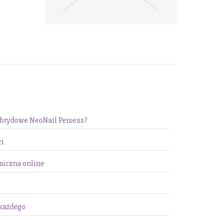
ybrydowe NeoNail Perseus?
ci
miczna online
 każdego