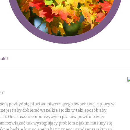
taki?
py
ścią pozbyć się ptactwa niweczącego owoce twojej pracy w
e jest aby dobierać wszelkie środki w taki sposób aby
estii. Odstraszanie uporczywych ptaków powinno więc
am rozwiązać tak występujący problem z jakim musimy się
kcie będzie kupno specjalistycznego urządzenia jakim są