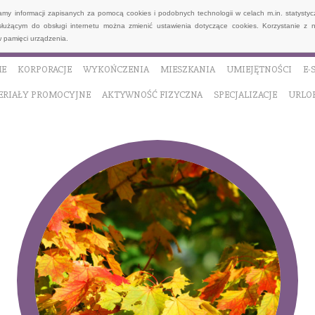
wamy informacji zapisanych za pomocą cookies i podobnych technologii w celach m.in. statyst
służącym do obsługi internetu można zmienić ustawienia dotyczące cookies. Korzystanie z 
 pamięci urządzenia.
E
KORPORACJE
WYKOŃCZENIA
MIESZKANIA
UMIEJĘTNOŚCI
E-
ERIAŁY PROMOCYJNE
AKTYWNOŚĆ FIZYCZNA
SPECJALIZACJE
URLO