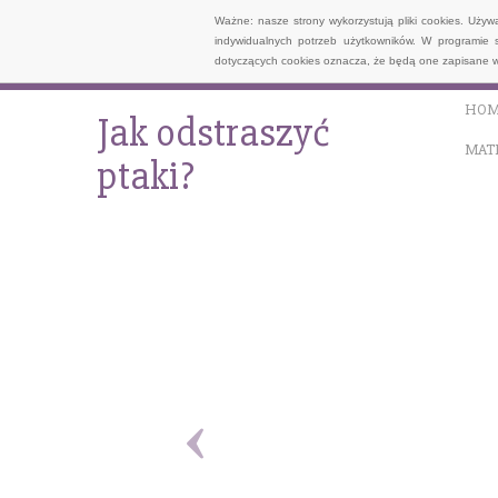
Ważne: nasze strony wykorzystują pliki cookies. Uży
indywidualnych potrzeb użytkowników. W programie 
dotyczących cookies oznacza, że będą one zapisane w
HOM
Jak odstraszyć
MAT
ptaki?