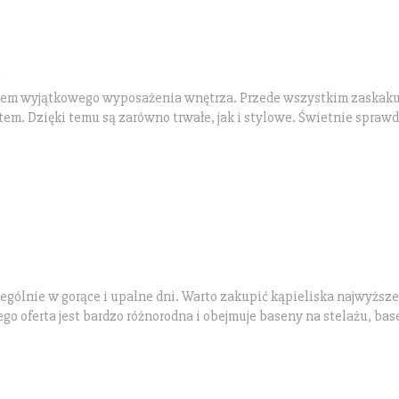
!
aniem wyjątkowego wyposażenia wnętrza. Przede wszystkim zaskaku
 Dzięki temu są zarówno trwałe, jak i stylowe. Świetnie sprawdz
gólnie w gorące i upalne dni. Warto zakupić kąpieliska najwyższej
go oferta jest bardzo różnorodna i obejmuje baseny na stelażu, ba