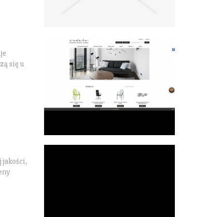
je
ą się u
 jakości,
seny