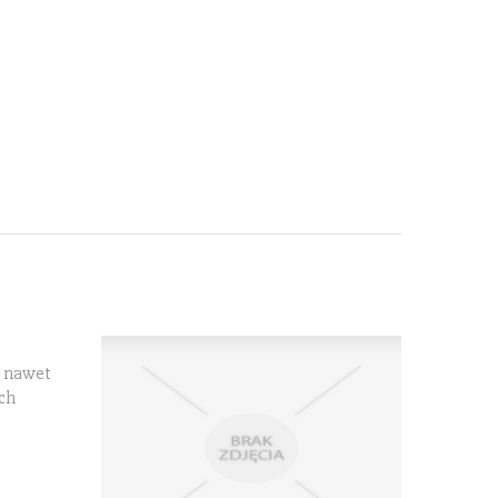
y nawet
ich