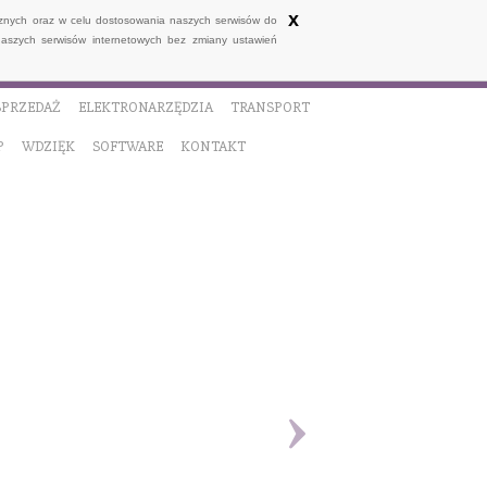
x
ycznych oraz w celu dostosowania naszych serwisów do
naszych serwisów internetowych bez zmiany ustawień
SPRZEDAŻ
ELEKTRONARZĘDZIA
TRANSPORT
P
WDZIĘK
SOFTWARE
KONTAKT