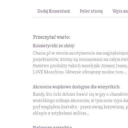
Dodaj Komentarz
Poleć stronę
Wpis za
Przeczytać warto:
Kosmetyczki ze skóry
Chaira.pl w swoim asortymencie ma najpiękniejsz
projektantów, którzy są renomowani na całym świ
Państwo produkty takich marek jak: Armani Jeans
LOVE Moschino. Głównie oferujemy modne tore...
Akcesoria wojskowe dostępne dla wszystkich
Każdy, kto lubi dobrze bawić się w gry o charakte
wszelkiego rodzaju akcesoria, w tym noże typu k
pod względem kształtu - przez swoją krzywiznę, 
sklepie z artykułami militar...
Najlepsze narzędzia