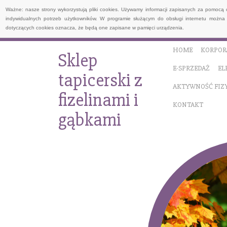
Ważne: nasze strony wykorzystują pliki cookies. Używamy informacji zapisanych za pomocą 
indywidualnych potrzeb użytkowników. W programie służącym do obsługi internetu można 
dotyczących cookies oznacza, że będą one zapisane w pamięci urządzenia.
HOME
KORPOR
Sklep
E-SPRZEDAŻ
EL
tapicerski z
AKTYWNOŚĆ FIZ
fizelinami i
KONTAKT
gąbkami