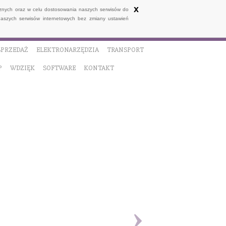
x
ycznych oraz w celu dostosowania naszych serwisów do
naszych serwisów internetowych bez zmiany ustawień
SPRZEDAŻ
ELEKTRONARZĘDZIA
TRANSPORT
P
WDZIĘK
SOFTWARE
KONTAKT