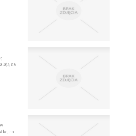
ę
alają na
 w
tko, co