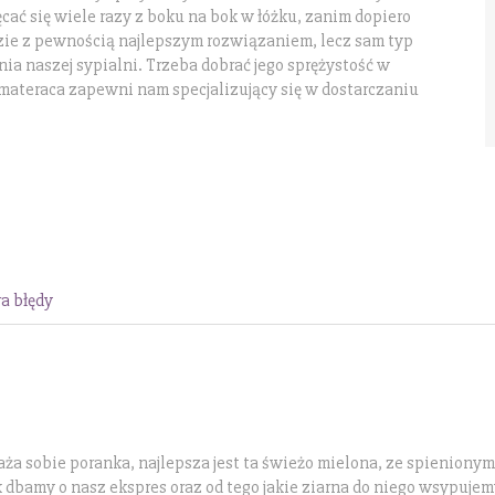
ęcać się wiele razy z boku na bok w łóżku, zanim dopiero
zie z pewnością najlepszym rozwiązaniem, lecz sam typ
a naszej sypialni. Trzeba dobrać jego sprężystość w
materaca zapewni nam specjalizujący się w dostarczaniu
a błędy
ża sobie poranka, najlepsza jest ta świeżo mielona, ze spienionym
 dbamy o nasz ekspres oraz od tego jakie ziarna do niego wsypujem