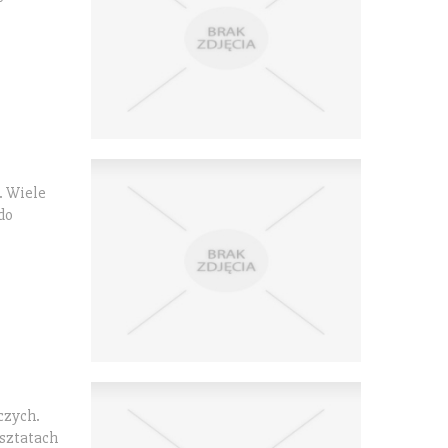
. Wiele
do
czych.
rsztatach