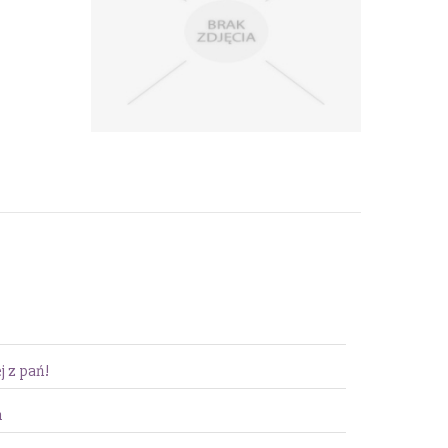
j z pań!
n