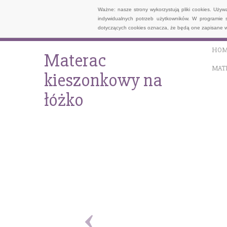
Ważne: nasze strony wykorzystują pliki cookies. Uży
indywidualnych potrzeb użytkowników. W programie 
dotyczących cookies oznacza, że będą one zapisane w
HOM
Materac
MAT
kieszonkowy na
łóżko