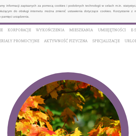
wamy informacji zapisanych za pomocą cookies i podobnych technologii w celach m.in. statyst
służącym do obsługi internetu można zmienić ustawienia dotyczące cookies. Korzystanie z 
 pamięci urządzenia.
E
KORPORACJE
WYKOŃCZENIA
MIESZKANIA
UMIEJĘTNOŚCI
E-
ERIAŁY PROMOCYJNE
AKTYWNOŚĆ FIZYCZNA
SPECJALIZACJE
URLO