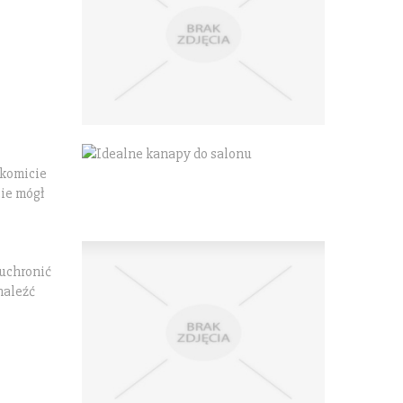
akomicie
ie mógł
 uchronić
naleźć