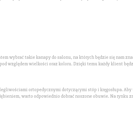
zatem wybrać takie kanapy do salonu, na których będzie się nam zn
od względem wielkości oraz koloru. Dzięki temu każdy klient będz
olegliwościami ortopedycznymi dotyczącymi stóp i kręgosłupa. Aby
łębieniem, warto odpowiednio dobrać noszone obuwie. Na rynku z