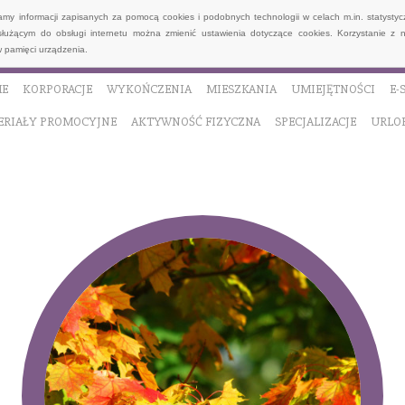
wamy informacji zapisanych za pomocą cookies i podobnych technologii w celach m.in. statyst
służącym do obsługi internetu można zmienić ustawienia dotyczące cookies. Korzystanie z 
 pamięci urządzenia.
E
KORPORACJE
WYKOŃCZENIA
MIESZKANIA
UMIEJĘTNOŚCI
E-
ERIAŁY PROMOCYJNE
AKTYWNOŚĆ FIZYCZNA
SPECJALIZACJE
URLO