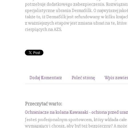
potrzebuje dodatkowego zabezpieczenia. Rozwiązanie
specjalistyczne ubrania DermaSilk. O najwyższej jak
także to, iż DermaSilk jest refundowany w kilku kraj
z ważniejszych etapów jest zmiana ubrań na te, które
cierpiących na AZS.
Dodaj Komentarz
Poleć stronę
Wpis zawier
Przeczytać warto:
Ochraniacze na kolana Kawasaki - ochrona przed ura
Jesteś profesjonalnym sportowcem, który wkłada całe s
wymagający i chcesz, aby był też bezpieczny? A może 