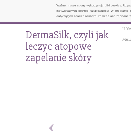
Ważne: nasze strony wykorzystują pliki cookies. Uży
indywidualnych potrzeb użytkowników. W programie 
dotyczących cookies oznacza, że będą one zapisane w
HOM
DermaSilk, czyli jak
MAT
leczyc atopowe
zapelanie skóry