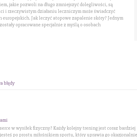
m, jakie pozwoli na długo zmniejszyć dolegliwości, są
ości i rzeczywistym działaniu leczniczym może świadczyć
ach europejskich. Jak leczyć atopowe zapalenie skóry? Jednym
 zostały opracowane specjalnie z myślą o osobach
a błędy
zami
erce w wysiłek fizyczny? Każdy kolejny trening jest coraz bardziej
jesteś po prostu miłośnikiem sportu, który uprawia go okazjonalni