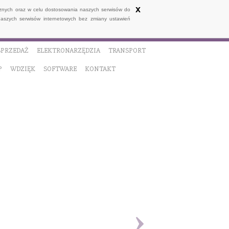
x
ycznych oraz w celu dostosowania naszych serwisów do
naszych serwisów internetowych bez zmiany ustawień
SPRZEDAŻ
ELEKTRONARZĘDZIA
TRANSPORT
P
WDZIĘK
SOFTWARE
KONTAKT