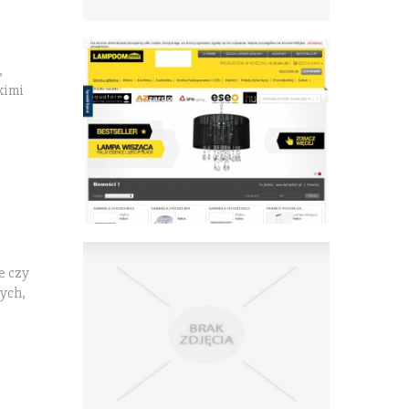
,
kimi
e czy
nych,