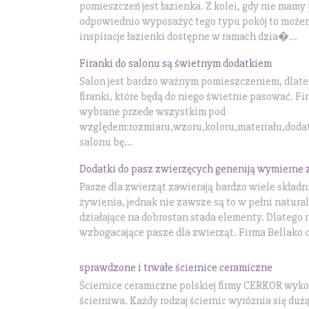
pomieszczeń jest łazienka. Z kolei, gdy nie mamy
odpowiednio wyposażyć tego typu pokój to możemy
inspiracje łazienki dostępne w ramach dzia�...
Firanki do salonu są świetnym dodatkiem
Salon jest bardzo ważnym pomieszczeniem, dlateg
firanki, które będą do niego świetnie pasować. F
wybrane przede wszystkim pod
względem:rozmiaru,wzoru,koloru,materiału,dodat
salonu bę...
Dodatki do pasz zwierzęcych generują wymierne z
Pasze dla zwierząt zawierają bardzo wiele skład
żywienia, jednak nie zawsze są to w pełni natur
działające na dobrostan stada elementy. Dlatego r
wzbogacające pasze dla zwierząt. Firma Bellako o.
sprawdzone i trwałe ściernice ceramiczne
Ściernice ceramiczne polskiej firmy CERKOR wyko
ścierniwa. Każdy rodzaj ściernic wyróżnia się du