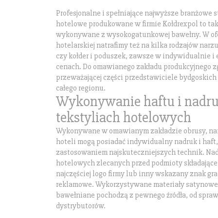
Profesjonalne i spełniające najwyższe branżowe s
hotelowe produkowane w firmie Kołdrexpol to takż
wykonywane z wysokogatunkowej bawełny. W ofe
hotelarskiej natrafimy też na kilka rodzajów narzu
czy kołder i poduszek, zawsze w indywidualnie i
cenach. Do omawianego zakładu produkcyjnego zg
przeważającej części przedstawiciele bydgoskich 
całego regionu.
Wykonywanie haftu i nadr
tekstyliach hotelowych
Wykonywane w omawianym zakładzie obrusy, narz
hoteli mogą posiadać indywidualny nadruk i haft
zastosowaniem najskuteczniejszych technik. Nad
hotelowych zlecanych przed podmioty składające
najczęściej logo firmy lub inny wskazany znak gra
reklamowe. Wykorzystywane materiały satynowe
bawełniane pochodzą z pewnego źródła, od spra
dystrybutorów.