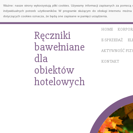
Ważne: nasze strony wykorzystują pliki cookies. Używamy informacji zapisanych za pomocą 
indywidualnych potrzeb użytkowników. W programie służącym do obsługi internetu można 
dotyczących cookies oznacza, że będą one zapisane w pamięci urządzenia.
HOME
KORPOR
Ręczniki
E-SPRZEDAŻ
EL
bawełniane
AKTYWNOŚĆ FIZ
dla
KONTAKT
obiektów
hotelowych