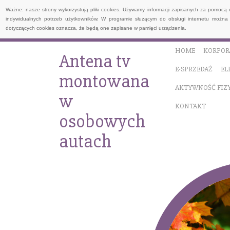
Ważne: nasze strony wykorzystują pliki cookies. Używamy informacji zapisanych za pomocą 
indywidualnych potrzeb użytkowników. W programie służącym do obsługi internetu można 
dotyczących cookies oznacza, że będą one zapisane w pamięci urządzenia.
HOME
KORPOR
Antena tv
E-SPRZEDAŻ
EL
montowana
AKTYWNOŚĆ FIZ
w
KONTAKT
osobowych
autach