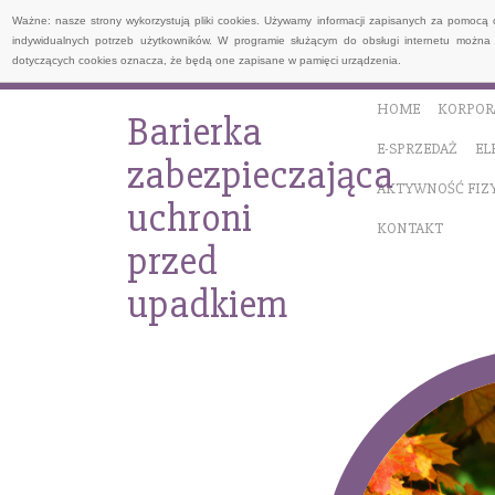
Ważne: nasze strony wykorzystują pliki cookies. Używamy informacji zapisanych za pomocą 
indywidualnych potrzeb użytkowników. W programie służącym do obsługi internetu można 
dotyczących cookies oznacza, że będą one zapisane w pamięci urządzenia.
HOME
KORPOR
Barierka
E-SPRZEDAŻ
EL
zabezpieczająca
AKTYWNOŚĆ FIZ
uchroni
KONTAKT
przed
upadkiem