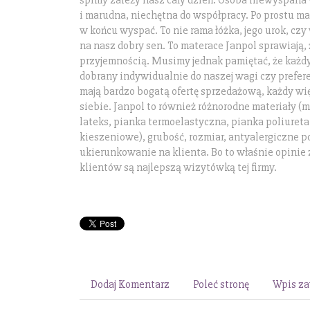
śpimy zależy nasz cały dzień. Osoba niewyspana
i marudna, niechętna do współpracy. Po prostu mar
w końcu wyspać. To nie rama łóżka, jego urok, cz
na nasz dobry sen. To materace Janpol sprawiają, ż
przyjemnością. Musimy jednak pamiętać, że każd
dobrany indywidualnie do naszej wagi czy prefer
mają bardzo bogatą ofertę sprzedażową, każdy wię
siebie. Janpol to również różnorodne materiały (
lateks, pianka termoelastyczna, pianka poliuret
kieszeniowe), grubość, rozmiar, antyalergiczne p
ukierunkowanie na klienta. Bo to właśnie opini
klientów są najlepszą wizytówką tej firmy.
Dodaj Komentarz
Poleć stronę
Wpis za