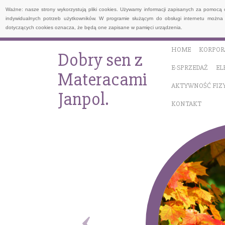
Ważne: nasze strony wykorzystują pliki cookies. Używamy informacji zapisanych za pomocą 
indywidualnych potrzeb użytkowników. W programie służącym do obsługi internetu można 
dotyczących cookies oznacza, że będą one zapisane w pamięci urządzenia.
HOME
KORPOR
Dobry sen z
E-SPRZEDAŻ
EL
Materacami
AKTYWNOŚĆ FIZ
Janpol.
KONTAKT