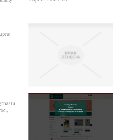
i
kupna
iętnastu
oci,