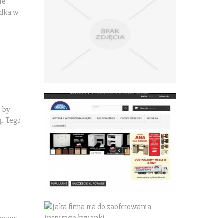
ie
zdka w
 by
ą. Tego
e mamy