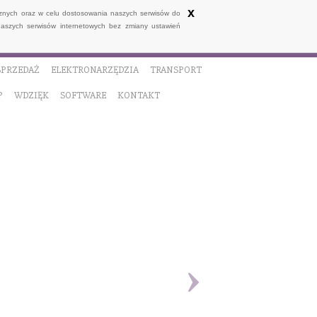
x
ycznych oraz w celu dostosowania naszych serwisów do
naszych serwisów internetowych bez zmiany ustawień
SPRZEDAŻ
ELEKTRONARZĘDZIA
TRANSPORT
P
WDZIĘK
SOFTWARE
KONTAKT