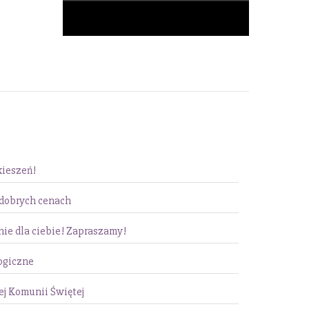
kieszeń!
 dobrych cenach
nie dla ciebie! Zapraszamy!
ogiczne
ej Komunii Świętej