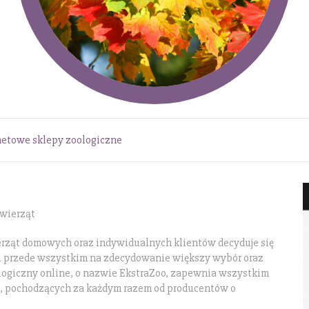
netowe sklepy zoologiczne
Zwierząt
rząt domowych oraz indywidualnych klientów decyduje się
u przede wszystkim na zdecydowanie większy wybór oraz
oologiczny online, o nazwie EkstraZoo, zapewnia wszystkim
, pochodzących za każdym razem od producentów o