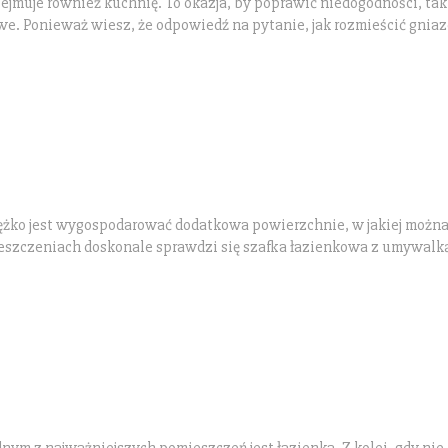
muje również kuchnię. To okazja, by poprawić niedogodności, tak
e. Ponieważ wiesz, że odpowiedź na pytanie, jak rozmieścić gnia
iężko jest wygospodarować dodatkowa powierzchnie, w jakiej można
ieszczeniach doskonale sprawdzi się szafka łazienkowa z umywalk
dnym z najważniejszych pomieszczeń jest łazienka. Z kolei, gdy ni