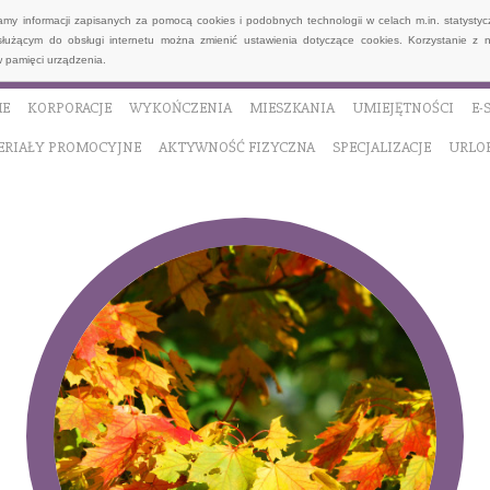
wamy informacji zapisanych za pomocą cookies i podobnych technologii w celach m.in. statyst
służącym do obsługi internetu można zmienić ustawienia dotyczące cookies. Korzystanie z 
 pamięci urządzenia.
E
KORPORACJE
WYKOŃCZENIA
MIESZKANIA
UMIEJĘTNOŚCI
E-
ERIAŁY PROMOCYJNE
AKTYWNOŚĆ FIZYCZNA
SPECJALIZACJE
URLO