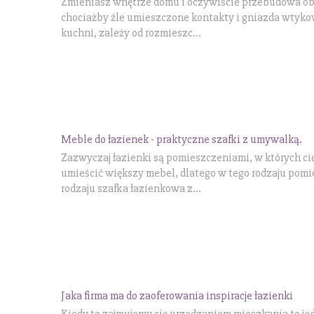
Zmieniasz wnętrze domu i oczywiście przebudowa obej
chociażby źle umieszczone kontakty i gniazda wtykow
kuchni, zależy od rozmieszc...
Meble do łazienek - praktyczne szafki z umywalką.
Zazwyczaj łazienki są pomieszczeniami, w których c
umieścić większy mebel, dlatego w tego rodzaju pom
rodzaju szafka łazienkowa z...
Jaka firma ma do zaoferowania inspiracje łazienki
Kiedy to zajmujemy się urządzaniem mieszkania to je