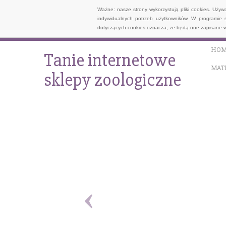
Ważne: nasze strony wykorzystują pliki cookies. Uży
indywidualnych potrzeb użytkowników. W programie 
dotyczących cookies oznacza, że będą one zapisane w
HOM
Tanie internetowe
MAT
sklepy zoologiczne