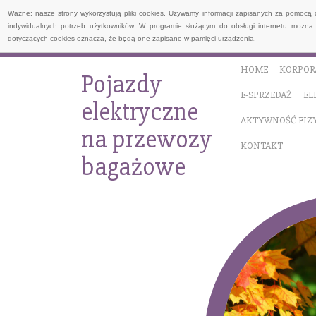
Ważne: nasze strony wykorzystują pliki cookies. Używamy informacji zapisanych za pomocą 
indywidualnych potrzeb użytkowników. W programie służącym do obsługi internetu można 
dotyczących cookies oznacza, że będą one zapisane w pamięci urządzenia.
HOME
KORPOR
Pojazdy
E-SPRZEDAŻ
EL
elektryczne
AKTYWNOŚĆ FIZ
na przewozy
KONTAKT
bagażowe