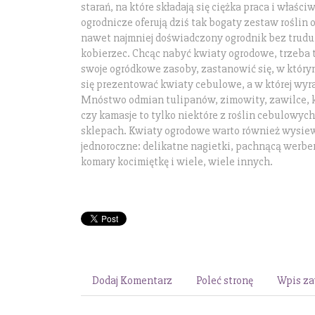
starań, na które składają się ciężka praca i właści
ogrodnicze oferują dziś tak bogaty zestaw roślin 
nawet najmniej doświadczony ogrodnik bez trudu
kobierzec. Chcąc nabyć kwiaty ogrodowe, trzeba
swoje ogródkowe zasoby, zastanowić się, w którym
się prezentować kwiaty cebulowe, a w której wyra
Mnóstwo odmian tulipanów, zimowity, zawilce, kr
czy kamasje to tylko niektóre z roślin cebulowyc
sklepach. Kwiaty ogrodowe warto również wysie
jednoroczne: delikatne nagietki, pachnącą werben
komary kocimiętkę i wiele, wiele innych.
Dodaj Komentarz
Poleć stronę
Wpis za