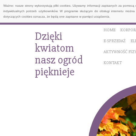
Ważne: nasze strony wykorzystują pliki cookies. Używamy informacji zapisanych za pomocą 
indywidualnych potrzeb użytkowników. W programie służącym do obsługi internetu można 
dotyczących cookies oznacza, że będą one zapisane w pamięci urządzenia.
HOME
KORPOR
Dzięki
E-SPRZEDAŻ
EL
kwiatom
AKTYWNOŚĆ FIZ
nasz ogród
KONTAKT
pięknieje