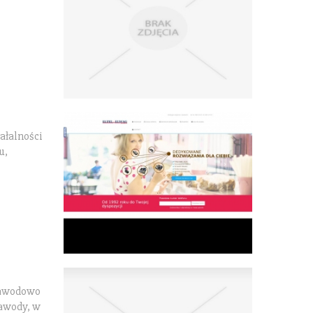
ałalności
u,
 zawodowo
zawody, w