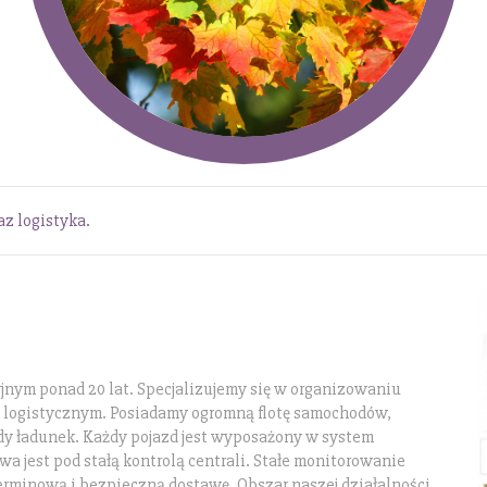
az logistyka.
cyjnym ponad 20 lat. Specjalizujemy się w organizowaniu
 logistycznym. Posiadamy ogromną flotę samochodów,
dy ładunek. Każdy pojazd jest wyposażony w system
 jest pod stałą kontrolą centrali. Stałe monitorowanie
erminową i bezpieczną dostawę. Obszar naszej działalności