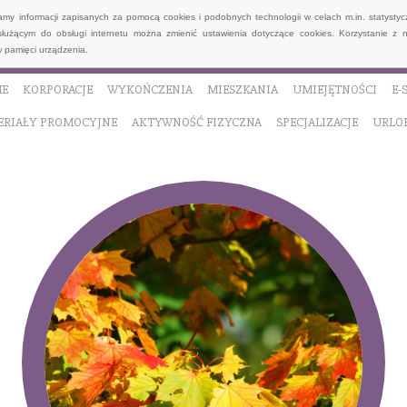
wamy informacji zapisanych za pomocą cookies i podobnych technologii w celach m.in. statyst
służącym do obsługi internetu można zmienić ustawienia dotyczące cookies. Korzystanie z 
 pamięci urządzenia.
E
KORPORACJE
WYKOŃCZENIA
MIESZKANIA
UMIEJĘTNOŚCI
E-
ERIAŁY PROMOCYJNE
AKTYWNOŚĆ FIZYCZNA
SPECJALIZACJE
URLO