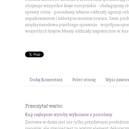
obejmuje wszystkie kraje europejskie - obsługujemy 
sprawy celne - posiadamy własne oddziały agencji ce
zapakowaniem i zabezpieczeniem towaru. Sami produ
międzynarodowa przebiega sprawnie - współpracujem
wszystkich krajów.Mamy oddziały zagraniczne w Austri
Dodaj Komentarz
Poleć stronę
Wpis zawier
Przeczytać warto:
Kup najlepsze wyroby wykonane z porcelany
Zastawa w domu jest nie tylko przydatnym produktem,
napojów, ale również jest to ważny element dekoracy