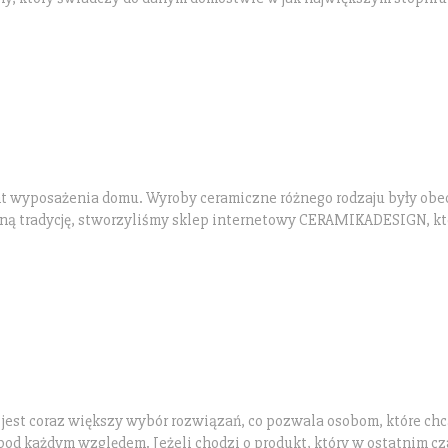
t wyposażenia domu. Wyroby ceramiczne różnego rodzaju były obe
iękną tradycję, stworzyliśmy sklep internetowy CERAMIKADESIGN, kt
est coraz większy wybór rozwiązań, co pozwala osobom, które chc
pod każdym względem. Jeżeli chodzi o produkt, który w ostatnim cz