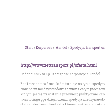
Start
»
Korporacje
»
Handel
»
Spedycja, transport or
http://www.zettransport.pl/oferta.html
Dodano: 2016-01-29
Kategoria: Korporacje / Handel
Zet Transport to firma, która istnieje na rynku spedy
transportu międzynarodowego wraz z całym procesem
którymi jesteśmy w stanie przewieźć praktycznie każ
monitoringu gps dzięki czemu spedycja międzynarodowa
statusu dostawy i kontakt z kierowcami gwarantują t