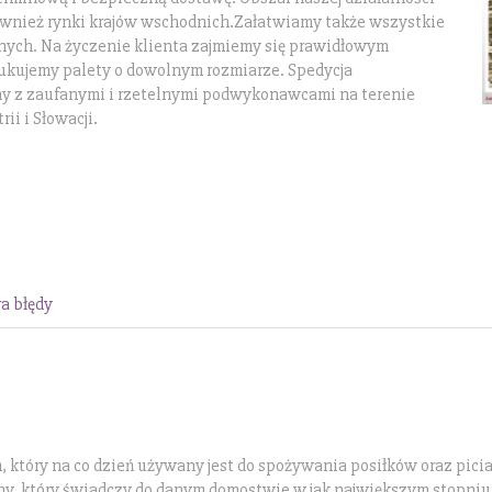
również rynki krajów wschodnich.Załatwiamy także wszystkie
lnych. Na życzenie klienta zajmiemy się prawidłowym
kujemy palety o dowolnym rozmiarze. Spedycja
y z zaufanymi i rzetelnymi podwykonawcami na terenie
i i Słowacji.
a błędy
 który na co dzień używany jest do spożywania posiłków oraz pici
jny, który świadczy do danym domostwie w jak największym stopniu