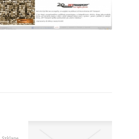
a
. Szklane