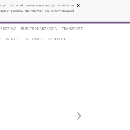
x
ycznych oraz w celu dostosowania naszych serwisów do
naszych serwisów internetowych bez zmiany ustawień
SPRZEDAŻ
ELEKTRONARZĘDZIA
TRANSPORT
P
WDZIĘK
SOFTWARE
KONTAKT