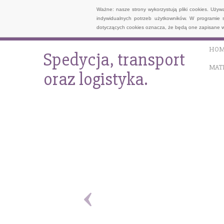
Ważne: nasze strony wykorzystują pliki cookies. Uży
indywidualnych potrzeb użytkowników. W programie 
dotyczących cookies oznacza, że będą one zapisane w
HOM
Spedycja, transport
MAT
oraz logistyka.