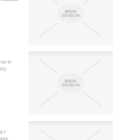
cne w
óry
ą o
asie