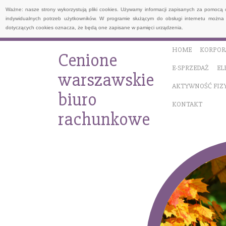
Ważne: nasze strony wykorzystują pliki cookies. Używamy informacji zapisanych za pomocą 
indywidualnych potrzeb użytkowników. W programie służącym do obsługi internetu można 
dotyczących cookies oznacza, że będą one zapisane w pamięci urządzenia.
HOME
KORPOR
Cenione
E-SPRZEDAŻ
EL
warszawskie
AKTYWNOŚĆ FIZ
biuro
KONTAKT
rachunkowe