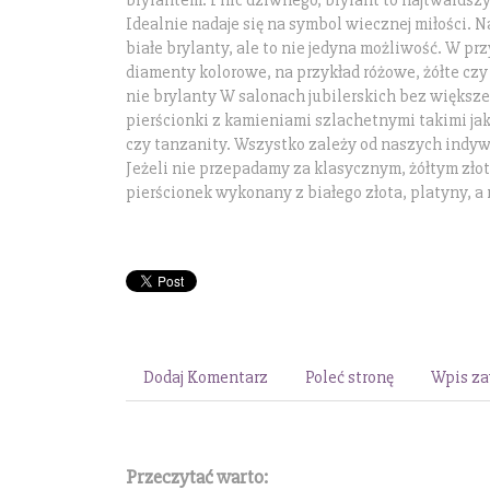
brylantem. I nic dziwnego, brylant to najtwardsz
Idealnie nadaje się na symbol wiecznej miłości. 
białe brylanty, ale to nie jedyna możliwość. W pr
diamenty kolorowe, na przykład różowe, żółte czy k
nie brylanty W salonach jubilerskich bez większ
pierścionki z kamieniami szlachetnymi takimi jak 
czy tanzanity. Wszystko zależy od naszych indyw
Jeżeli nie przepadamy za klasycznym, żółtym zł
pierścionek wykonany z białego złota, platyny, a
Dodaj Komentarz
Poleć stronę
Wpis za
Przeczytać warto: