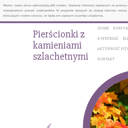
Ważne: nasze strony wykorzystują pliki cookies. Używamy informacji zapisanych za pomocą 
indywidualnych potrzeb użytkowników. W programie służącym do obsługi internetu można 
dotyczących cookies oznacza, że będą one zapisane w pamięci urządzenia.
HOME
KORPOR
Pierścionki z
E-SPRZEDAŻ
EL
kamieniami
AKTYWNOŚĆ FIZ
szlachetnymi
KONTAKT