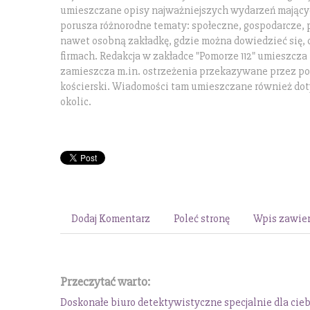
umieszczane opisy najważniejszych wydarzeń mającyc
porusza różnorodne tematy: społeczne, gospodarcze,
nawet osobną zakładkę, gdzie można dowiedzieć się, 
firmach. Redakcja w zakładce "Pomorze 112" umieszcza
zamieszcza m.in. ostrzeżenia przekazywane przez pol
kościerski. Wiadomości tam umieszczane również doty
okolic.
Dodaj Komentarz
Poleć stronę
Wpis zawier
Przeczytać warto:
Doskonałe biuro detektywistyczne specjalnie dla cie