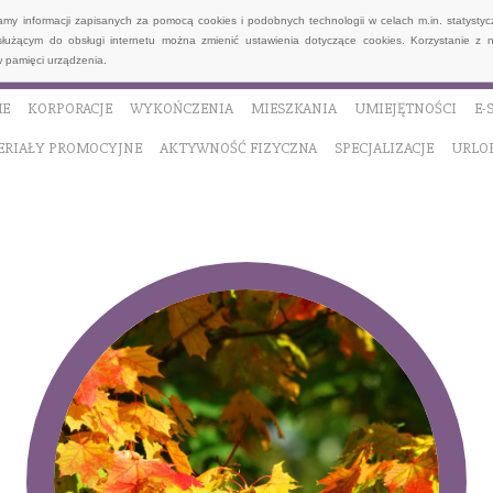
wamy informacji zapisanych za pomocą cookies i podobnych technologii w celach m.in. statyst
służącym do obsługi internetu można zmienić ustawienia dotyczące cookies. Korzystanie z 
 pamięci urządzenia.
E
KORPORACJE
WYKOŃCZENIA
MIESZKANIA
UMIEJĘTNOŚCI
E-
ERIAŁY PROMOCYJNE
AKTYWNOŚĆ FIZYCZNA
SPECJALIZACJE
URLO