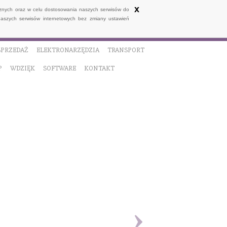
x
ycznych oraz w celu dostosowania naszych serwisów do
naszych serwisów internetowych bez zmiany ustawień
SPRZEDAŻ
ELEKTRONARZĘDZIA
TRANSPORT
P
WDZIĘK
SOFTWARE
KONTAKT