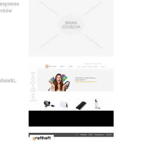
 zaprasza
ientów
zabawki,