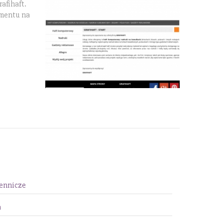
afihaft.
ementu na
ennicze
a