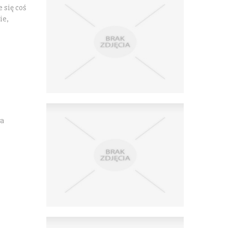
 się coś
ie,
na