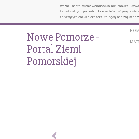
Ważne: nasze strony wykorzystują pliki cookies. Uży
indywidualnych potrzeb użytkowników. W programie 
dotyczących cookies oznacza, że będą one zapisane w
HOM
Nowe Pomorze -
MAT
Portal Ziemi
Pomorskiej