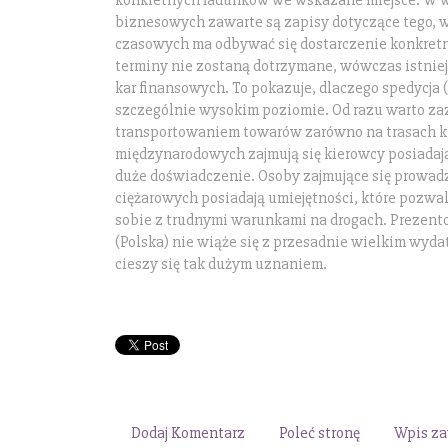
konkretnych ładunków we wskazane miejsce. W
biznesowych zawarte są zapisy dotyczące tego, w
czasowych ma odbywać się dostarczenie konkretn
terminy nie zostaną dotrzymane, wówczas istnie
kar finansowych. To pokazuje, dlaczego spedycja 
szczególnie wysokim poziomie. Od razu warto za
transportowaniem towarów zarówno na trasach kr
międzynarodowych zajmują się kierowcy posiadaj
duże doświadczenie. Osoby zajmujące się prowad
ciężarowych posiadają umiejętności, które pozwa
sobie z trudnymi warunkami na drogach. Prezent
(Polska) nie wiąże się z przesadnie wielkim wyda
cieszy się tak dużym uznaniem.
Dodaj Komentarz
Poleć stronę
Wpis za