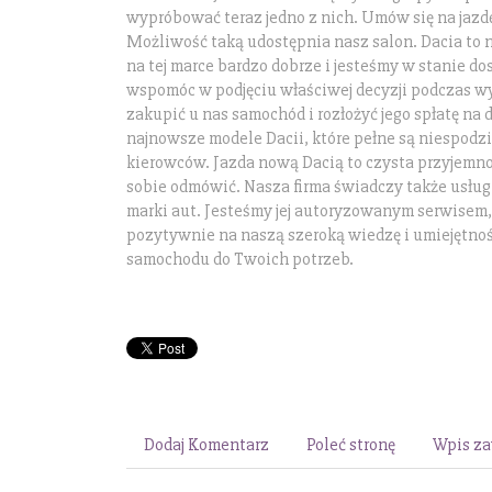
wypróbować teraz jedno z nich. Umów się na jazd
Możliwość taką udostępnia nasz salon. Dacia to 
na tej marce bardzo dobrze i jesteśmy w stanie do
wspomóc w podjęciu właściwej decyzji podczas 
zakupić u nas samochód i rozłożyć jego spłatę na 
najnowsze modele Dacii, które pełne są niespodz
kierowców. Jazda nową Dacią to czysta przyjemno
sobie odmówić. Nasza firma świadczy także usług
marki aut. Jesteśmy jej autoryzowanym serwisem
pozytywnie na naszą szeroką wiedzę i umiejętno
samochodu do Twoich potrzeb.
Dodaj Komentarz
Poleć stronę
Wpis za