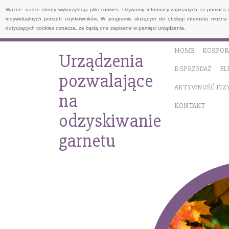
Ważne: nasze strony wykorzystują pliki cookies. Używamy informacji zapisanych za pomocą 
indywidualnych potrzeb użytkowników. W programie służącym do obsługi internetu można 
dotyczących cookies oznacza, że będą one zapisane w pamięci urządzenia.
HOME
KORPOR
Urządzenia
E-SPRZEDAŻ
EL
pozwalające
AKTYWNOŚĆ FIZ
na
KONTAKT
odzyskiwanie
garnetu