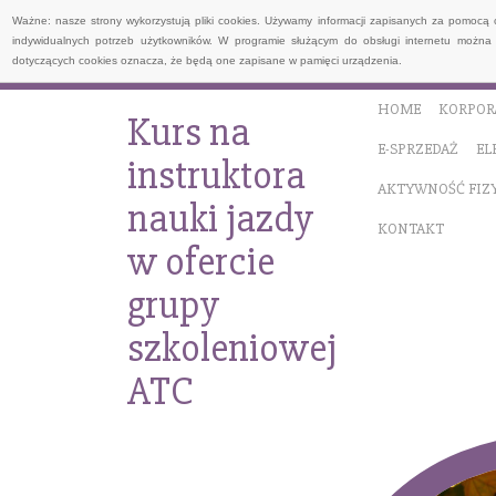
Ważne: nasze strony wykorzystują pliki cookies. Używamy informacji zapisanych za pomocą 
indywidualnych potrzeb użytkowników. W programie służącym do obsługi internetu można 
dotyczących cookies oznacza, że będą one zapisane w pamięci urządzenia.
HOME
KORPOR
Kurs na
E-SPRZEDAŻ
EL
instruktora
AKTYWNOŚĆ FIZ
nauki jazdy
KONTAKT
w ofercie
grupy
szkoleniowej
ATC