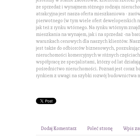
jesteśmy w stanie zaoferować klientom szeroki p
ze sprzedaż i wynajmem różnego rodzaju nieruch
atrakcyjna jest nasza oferta mieszkaniowa - zaró
pierwotnego (w tym wiele ofert deweloperskich n
jak też z rynku wtórnego. Na rynku wtórnym zna
mieszkania na wynajem, jak i na sprzedaż -na ba
warunkach cenowych dla naszych klientów. Nasz
jest także do odbiorców biznesowych, poszukują
nieruchomości komercyjnych w różnych częściac
współpracę ze specjalistami, którzy od lat działa
pośrednictwo nieruchomości. Poznań jest coraz b
rynkiem z uwagi na szybki rozwój budownictwa 
Dodaj Komentarz
Poleć stronę
Wpis za