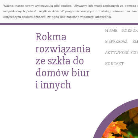
Ważne: nasze strony wykorzystują pliki cookies. Używamy informacji zapisanych za pomocą 
indywidualnych potrzeb użytkowników. W programie służącym do obsługi internetu można 
dotyczących cookies oznacza, że będą one zapisane w pamięci urządzenia.
HOME
KORPOR
Rokma
E-SPRZEDAŻ
EL
rozwiązania
AKTYWNOŚĆ FIZ
ze szkła do
KONTAKT
domów biur
i innych