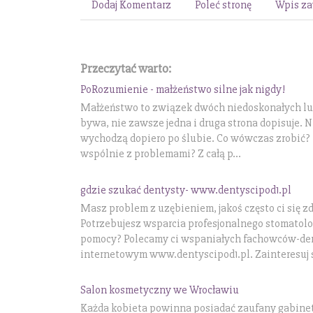
Dodaj Komentarz
Poleć stronę
Wpis za
Przeczytać warto:
PoRozumienie - małżeństwo silne jak nigdy!
Małżeństwo to związek dwóch niedoskonałych lud
bywa, nie zawsze jedna i druga strona dopisuje. N
wychodzą dopiero po ślubie. Co wówczas zrobić? 
wspólnie z problemami? Z całą p...
gdzie szukać dentysty- www.dentyscipod1.pl
Masz problem z uzębieniem, jakoś często ci się z
Potrzebujesz wsparcia profesjonalnego stomatol
pomocy? Polecamy ci wspaniałych fachowców-de
internetowym www.dentyscipod1.pl. Zainteresuj s
Salon kosmetyczny we Wrocławiu
Każda kobieta powinna posiadać zaufany gabine