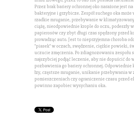
filmu łzowego, przez to oko nie posiada naturalne
Przez brak bariery ochronnej oko narażone jest na
bakteryjne i grzybicze. Zespół suchego oka może
rzadkie mruganie, przebywanie w klimatyzowan
ciążę, nieodpowiednie krople do oczu, podeszły w
papierosów czy zbyt długi czas spędzony przed 
prowadząc auto. Jest to nieprzyjemna choroba 
"piasek" w oczach, swędzenie, ciężkie powieki, ś
uczucie zmęczenia. Po zdiagnozowaniu zespołu s
najszybciej podjąć leczenie, aby nie dopuścić do 
pozbawienia go bariery ochronnej. Odpowiednie k
łzy, częstsze mruganie, unikanie przebywania w
pomieszczeniach czy ograniczenie czasu przed 
powinno zapobiec wysychaniu oka.