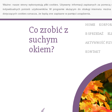
Ważne: nasze strony wykorzystują pliki cookies. Używamy informacji zapisanych za pomocą 
indywidualnych potrzeb użytkowników. W programie służącym do obsługi internetu można 
dotyczących cookies oznacza, że będą one zapisane w pamięci urządzenia.
HOME
KORPOR
Co zrobić z
E-SPRZEDAŻ
EL
suchym
AKTYWNOŚĆ FIZ
okiem?
KONTAKT