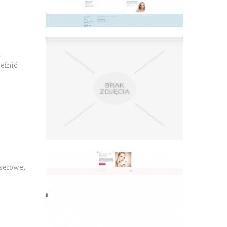
a
pełnić
serowe,