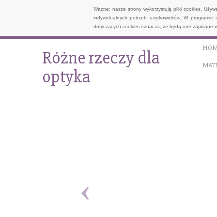
Ważne: nasze strony wykorzystują pliki cookies. Uży
indywidualnych potrzeb użytkowników. W programie 
dotyczących cookies oznacza, że będą one zapisane w
HOM
Różne rzeczy dla
MAT
optyka