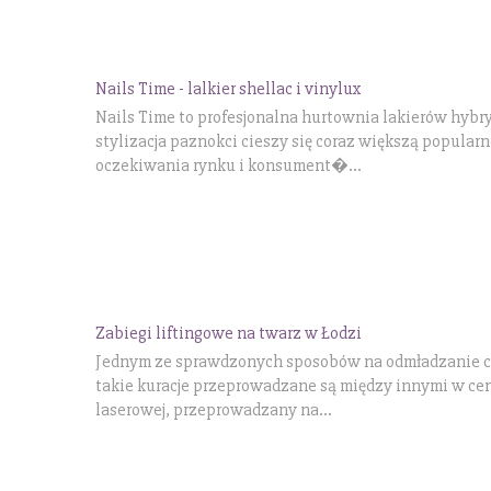
Nails Time - lalkier shellac i vinylux
Nails Time to profesjonalna hurtownia lakierów hy
stylizacja paznokci cieszy się coraz większą popularn
oczekiwania rynku i konsument�...
Zabiegi liftingowe na twarz w Łodzi
Jednym ze sprawdzonych sposobów na odmładzanie cia
takie kuracje przeprowadzane są między innymi w ceni
laserowej, przeprowadzany na...