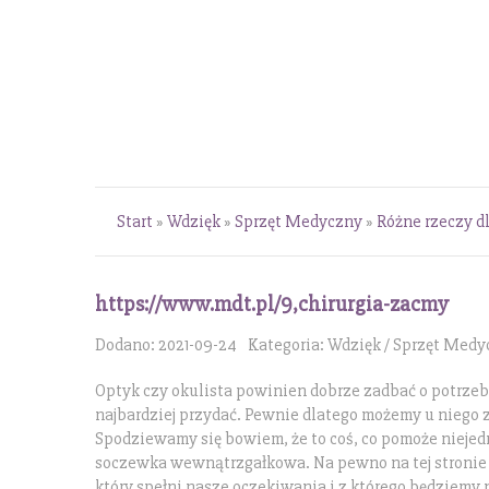
Start
»
Wdzięk
»
Sprzęt Medyczny
»
Różne rzeczy d
https://www.mdt.pl/9,chirurgia-zacmy
Dodano: 2021-09-24
Kategoria: Wdzięk / Sprzęt Med
Optyk czy okulista powinien dobrze zadbać o potrzeby
najbardziej przydać. Pewnie dlatego możemy u niego
Spodziewamy się bowiem, że to coś, co pomoże niejedn
soczewka wewnątrzgałkowa. Na pewno na tej stronie 
który spełni nasze oczekiwania i z którego będziemy