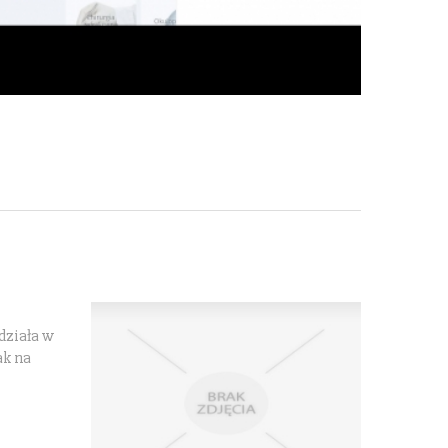
działa w
ak na