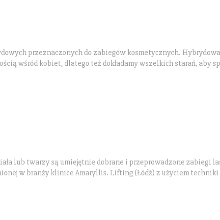
brydowych przeznaczonych do zabiegów kosmetycznych. Hybrydow
ością wśród kobiet, dlatego też dokładamy wszelkich starań, aby s
ła lub twarzy są umiejętnie dobrane i przeprowadzone zabiegi la
onej w branży klinice Amaryllis. Lifting (Łódź) z użyciem techniki