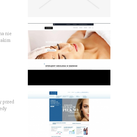
na nie
 takim
y przed
iedy