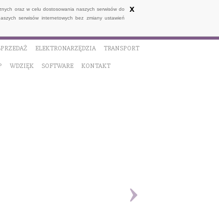
x
ycznych oraz w celu dostosowania naszych serwisów do
naszych serwisów internetowych bez zmiany ustawień
SPRZEDAŻ
ELEKTRONARZĘDZIA
TRANSPORT
P
WDZIĘK
SOFTWARE
KONTAKT