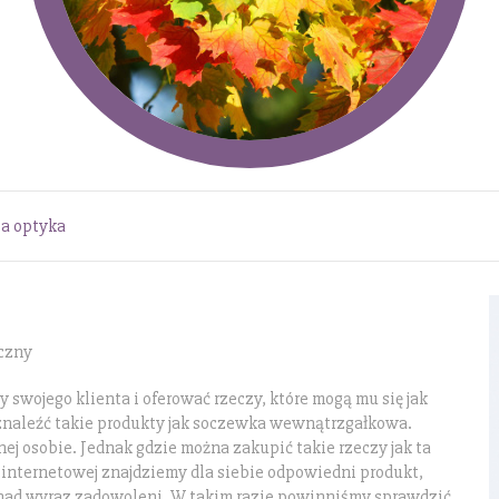
la optyka
yczny
 swojego klienta i oferować rzeczy, które mogą mu się jak
 znaleźć takie produkty jak soczewka wewnątrzgałkowa.
ej osobie. Jednak gdzie można zakupić takie rzeczy jak ta
internetowej znajdziemy dla siebie odpowiedni produkt,
 nad wyraz zadowoleni. W takim razie powinniśmy sprawdzić,