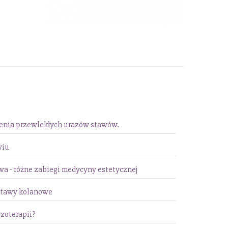
zenia przewlekłych urazów stawów.
wiu
a - różne zabiegi medycyny estetycznej
stawy kolanowe
zoterapii?