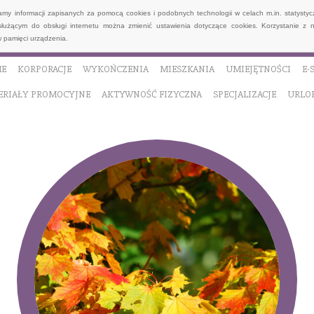
wamy informacji zapisanych za pomocą cookies i podobnych technologii w celach m.in. statyst
służącym do obsługi internetu można zmienić ustawienia dotyczące cookies. Korzystanie z 
 pamięci urządzenia.
E
KORPORACJE
WYKOŃCZENIA
MIESZKANIA
UMIEJĘTNOŚCI
E-
ERIAŁY PROMOCYJNE
AKTYWNOŚĆ FIZYCZNA
SPECJALIZACJE
URLO