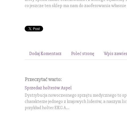
co jeszcze ten sklep ma nam do zaoferowania własnie d
Dodaj Komentarz
Poleć stronę
Wpis zawier
Przeczytać warto:
Sprzedaż holterów Aspel
Dystrybucja nowoczesnego sprzętu medycznego to specj
charakterze jednego z krajowych liderów, a naszym l
przykład holter EKG A...