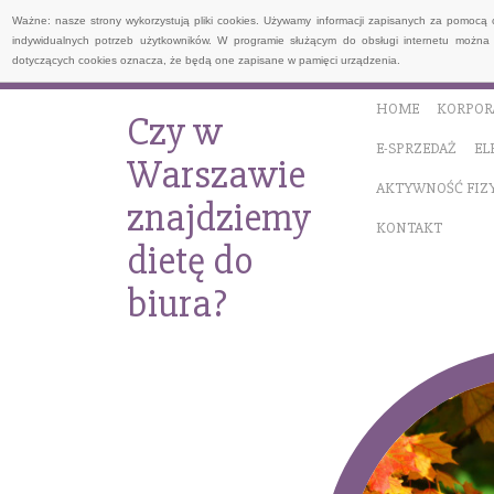
Ważne: nasze strony wykorzystują pliki cookies. Używamy informacji zapisanych za pomocą 
indywidualnych potrzeb użytkowników. W programie służącym do obsługi internetu można 
dotyczących cookies oznacza, że będą one zapisane w pamięci urządzenia.
HOME
KORPOR
Czy w
E-SPRZEDAŻ
EL
Warszawie
AKTYWNOŚĆ FIZ
znajdziemy
KONTAKT
dietę do
biura?