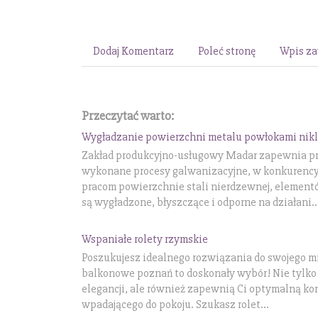
Dodaj Komentarz
Poleć stronę
Wpis za
Przeczytać warto:
Wygładzanie powierzchni metalu powłokami nik
Zakład produkcyjno-usługowy Madar zapewnia pr
wykonane procesy galwanizacyjne, w konkurencyj
pracom powierzchnie stali nierdzewnej, elemen
są wygładzone, błyszczące i odporne na działani..
Wspaniałe rolety rzymskie
Poszukujesz idealnego rozwiązania do swojego m
balkonowe poznań to doskonały wybór! Nie tylk
elegancji, ale również zapewnią Ci optymalną kon
wpadającego do pokoju. Szukasz rolet...