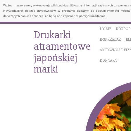
Ważne: nasze strony wykorzystują pliki cookies. Używamy informacji zapisanych za pomocą 
indywidualnych potrzeb użytkowników. W programie służącym do obsługi internetu można 
dotyczących cookies oznacza, że będą one zapisane w pamięci urządzenia.
HOME
KORPOR
Drukarki
E-SPRZEDAŻ
EL
atramentowe
AKTYWNOŚĆ FIZ
japońskiej
KONTAKT
marki