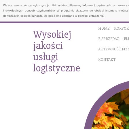
Ważne: nasze strony wykorzystują pliki cookies. Używamy informacji zapisanych za pomocą 
indywidualnych potrzeb użytkowników. W programie służącym do obsługi internetu można 
dotyczących cookies oznacza, że będą one zapisane w pamięci urządzenia.
HOME
KORPOR
Wysokiej
E-SPRZEDAŻ
EL
jakości
AKTYWNOŚĆ FIZ
usługi
KONTAKT
logistyczne