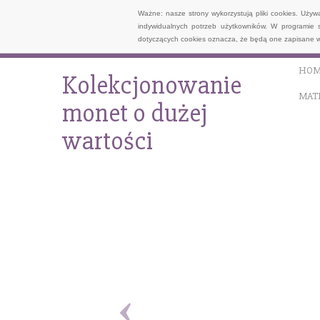
Ważne: nasze strony wykorzystują pliki cookies. Uży
indywidualnych potrzeb użytkowników. W programie 
dotyczących cookies oznacza, że będą one zapisane w
HOM
Kolekcjonowanie
MAT
monet o dużej
wartości