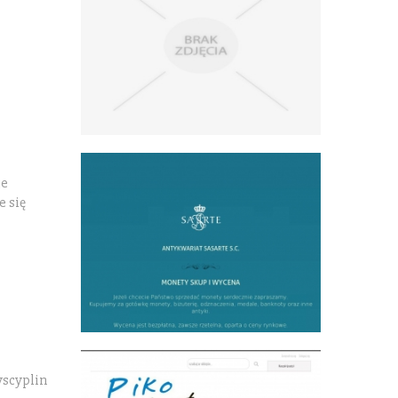
je
e się
yscyplin