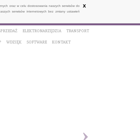
x
ycznych oraz w celu dostosowania naszych serwisów do
naszych serwisów internetowych bez zmiany ustawień
SPRZEDAŻ
ELEKTRONARZĘDZIA
TRANSPORT
P
WDZIĘK
SOFTWARE
KONTAKT