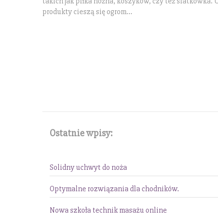
takich jak piłka nożna, koszyków, czy też siatkówka.
produkty cieszą się ogrom...
Ostatnie wpisy:
Solidny uchwyt do noża
Optymalne rozwiązania dla chodników.
Nowa szkoła technik masażu online