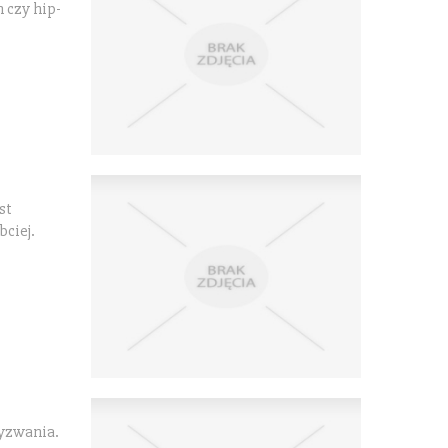
 czy hip-
st
bciej.
wyzwania.