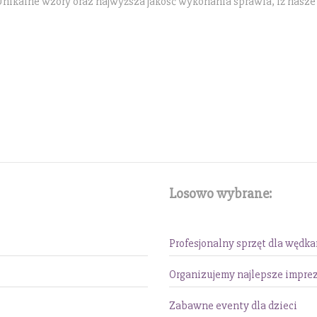
 Unikalne wzory oraz najwyższa jakość wykonania sprawia, iż nasze
Losowo wybrane:
Profesjonalny sprzęt dla wędk
Organizujemy najlepsze impre
Zabawne eventy dla dzieci