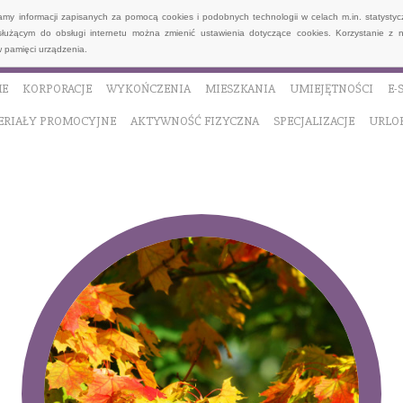
wamy informacji zapisanych za pomocą cookies i podobnych technologii w celach m.in. statyst
służącym do obsługi internetu można zmienić ustawienia dotyczące cookies. Korzystanie z 
 pamięci urządzenia.
E
KORPORACJE
WYKOŃCZENIA
MIESZKANIA
UMIEJĘTNOŚCI
E-
ERIAŁY PROMOCYJNE
AKTYWNOŚĆ FIZYCZNA
SPECJALIZACJE
URLO