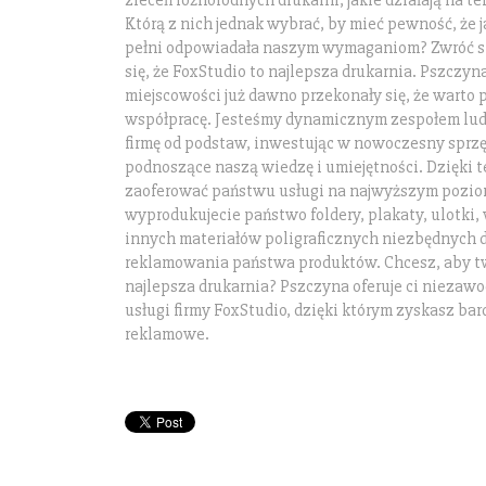
zleceń różnorodnych drukarni, jakie działają na te
Którą z nich jednak wybrać, by mieć pewność, że j
pełni odpowiadała naszym wymaganiom? Zwróć się
się, że FoxStudio to najlepsza drukarnia. Pszczyn
miejscowości już dawno przekonały się, że warto 
współpracę. Jesteśmy dynamicznym zespołem lud
firmę od podstaw, inwestując w nowoczesny sprzęt
podnoszące naszą wiedzę i umiejętności. Dzięki
zaoferować państwu usługi na najwyższym poziom
wyprodukujecie państwo foldery, plakaty, ulotki,
innych materiałów poligraficznych niezbędnych 
reklamowania państwa produktów. Chcesz, aby t
najlepsza drukarnia? Pszczyna oferuje ci niezawod
usługi firmy FoxStudio, dzięki którym zyskasz bar
reklamowe.