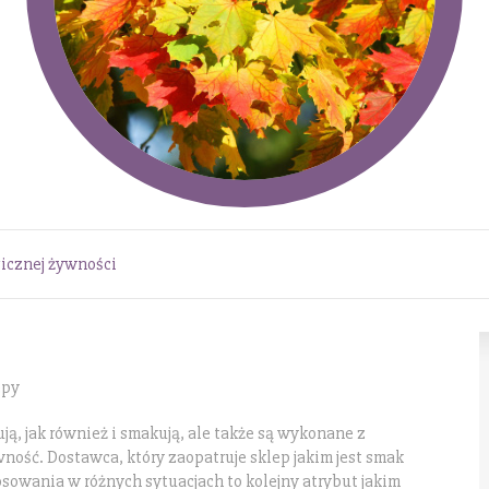
icznej żywności
epy
ują, jak również i smakują, ale także są wykonane z
ność. Dostawca, który zaopatruje sklep jakim jest smak
osowania w różnych sytuacjach to kolejny atrybut jakim