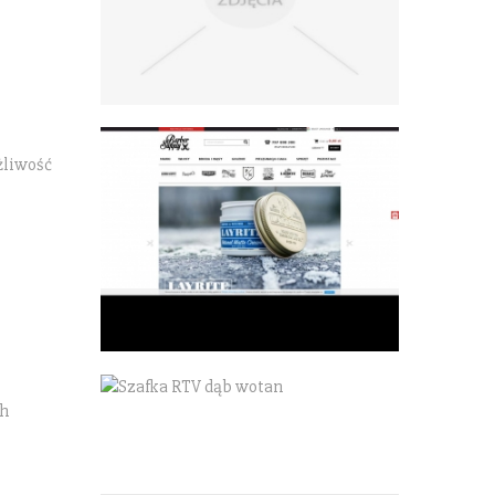
żliwość
ch