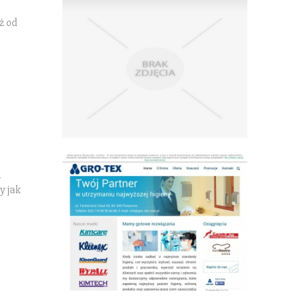
ż od
m
y jak