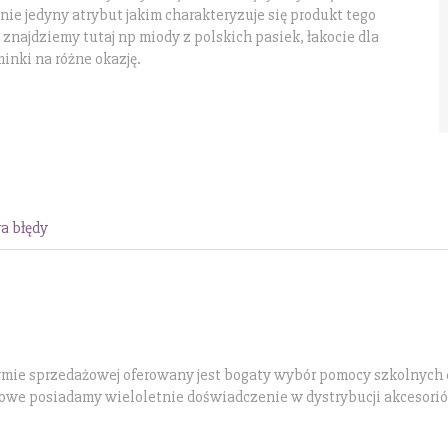
nie jedyny atrybut jakim charakteryzuje się produkt tego
 znajdziemy tutaj np miody z polskich pasiek, łakocie dla
inki na różne okazję.
a błędy
rmie sprzedażowej oferowany jest bogaty wybór pomocy szkolnych 
owe posiadamy wieloletnie doświadczenie w dystrybucji akcesori