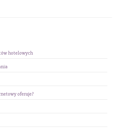
któw hotelowych
ania
rnetowy oferuje?