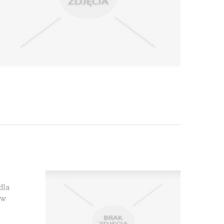
dla
ów