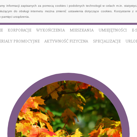
wamy informacji zapisanych za pomocą cookies i podobnych technologii w celach m.in. statyst
służącym do obsługi internetu można zmienić ustawienia dotyczące cookies. Korzystanie z 
 pamięci urządzenia.
E
KORPORACJE
WYKOŃCZENIA
MIESZKANIA
UMIEJĘTNOŚCI
E-
ERIAŁY PROMOCYJNE
AKTYWNOŚĆ FIZYCZNA
SPECJALIZACJE
URLO