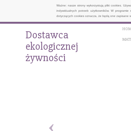
Ważne: nasze strony wykorzystują pliki cookies. Uży
indywidualnych potrzeb użytkowników. W programie 
dotyczących cookies oznacza, że będą one zapisane w
HOM
Dostawca
MAT
ekologicznej
żywności