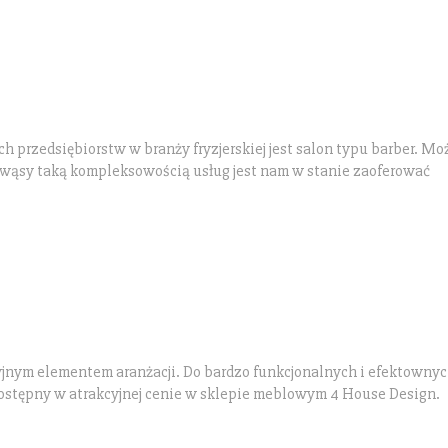
h przedsiębiorstw w branży fryzjerskiej jest salon typu barber. Mo
ż i wąsy taką kompleksowością usług jest nam w stanie zaoferować
yjnym elementem aranżacji. Do bardzo funkcjonalnych i efektowny
dostępny w atrakcyjnej cenie w sklepie meblowym 4 House Design.