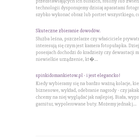
przedstawiających ich bliskich, rośliny lub zwie
technologii dysponujemy dzisiaj aparatami fotogr
szybko wykonać obraz lub portret wszystkiego, co
Skuteczne zbieranie dowodów.
Służba leśna, pszczelarze czy właściciele prywatn
interesują się czym jest kamera fotopułapka. Dziej
posesjach dochodzi do kradzieży czy dewastacji 
niewielkie urządzenie, kt�...
spinkidomankietow.pl - i jest elegancko!
Kiedy wybieramy się na bardzo ważną kolacje, ki
biznesowe, wykład, odebranie nagrody - czy jaka
chcemy na niej wyglądać jak najlepiej. Biała, wy
garnitur, wypolerowane buty. Możemy jednak j...