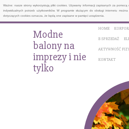
Ważne: nasze strony wykorzystują pliki cookies. Używamy informacji zapisanych za pomocą 
indywidualnych potrzeb użytkowników. W programie służącym do obsługi internetu można 
dotyczących cookies oznacza, że będą one zapisane w pamięci urządzenia.
HOME
KORPOR
Modne
E-SPRZEDAŻ
EL
balony na
AKTYWNOŚĆ FIZ
imprezy i nie
KONTAKT
tylko