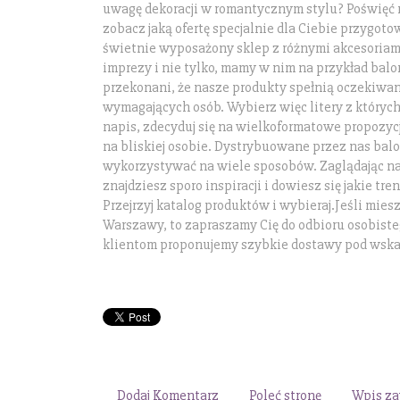
uwagę dekoracji w romantycznym stylu? Poświęć 
zobacz jaką ofertę specjalnie dla Ciebie przygo
świetnie wyposażony sklep z różnymi akcesoria
imprezy i nie tylko, mamy w nim na przykład balo
przekonani, że nasze produkty spełnią oczekiwan
wymagających osób. Wybierz więc litery z który
napis, zdecyduj się na wielkoformatowe propozycj
na bliskiej osobie. Dystrybuowane przez nas bal
wykorzystywać na wiele sposobów. Zaglądając na
znajdziesz sporo inspiracji i dowiesz się jakie tren
Przejrzyj katalog produktów i wybieraj.Jeśli mies
Warszawy, to zapraszamy Cię do odbioru osobiste
klientom proponujemy szybkie dostawy pod wska
Dodaj Komentarz
Poleć stronę
Wpis za