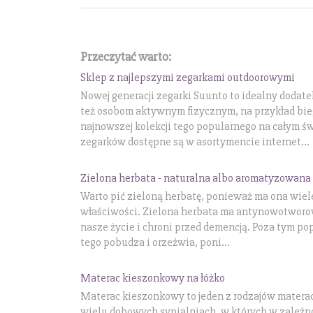
Przeczytać warto:
Sklep z najlepszymi zegarkami outdoorowymi
Nowej generacji zegarki Suunto to idealny doda
też osobom aktywnym fizycznym, na przykład bi
najnowszej kolekcji tego popularnego na całym ś
zegarków dostępne są w asortymencie internet...
Zielona herbata - naturalna albo aromatyzowana
Warto pić zieloną herbatę, ponieważ ma ona wiel
właściwości. Zielona herbata ma antynowotworowe
nasze życie i chroni przed demencją. Poza tym po
tego pobudza i orzeźwia, poni...
Materac kieszonkowy na łóżko
Materac kieszonkowy to jeden z rodzajów mater
wielu dobowych sypialniach, w których w zależno