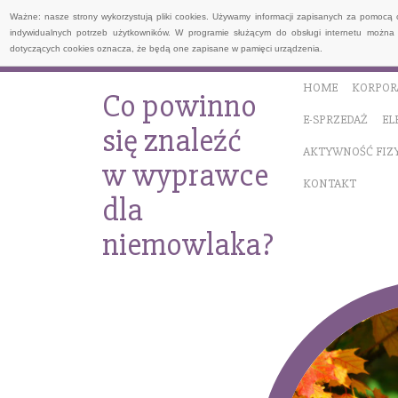
Ważne: nasze strony wykorzystują pliki cookies. Używamy informacji zapisanych za pomocą 
indywidualnych potrzeb użytkowników. W programie służącym do obsługi internetu można 
dotyczących cookies oznacza, że będą one zapisane w pamięci urządzenia.
HOME
KORPOR
Co powinno
E-SPRZEDAŻ
EL
się znaleźć
AKTYWNOŚĆ FIZ
w wyprawce
KONTAKT
dla
niemowlaka?