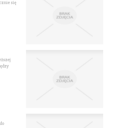
cznie się
yższej
iędzy
 do