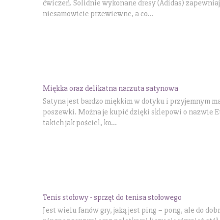
ćwiczeń. Solidnie wykonane dresy (Adidas) zapewniaj
niesamowicie przewiewne, a co...
Miękka oraz delikatna narzuta satynowa
Satyna jest bardzo miękkim w dotyku i przyjemnym ma
poszewki. Można je kupić dzięki sklepowi o nazwie Eu
takich jak pościel, ko...
Tenis stołowy - sprzęt do tenisa stołowego
Jest wielu fanów gry, jaką jest ping – pong, ale do d