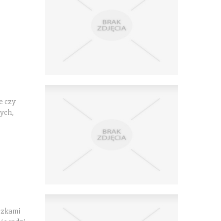
e czy
nych,
eczkami