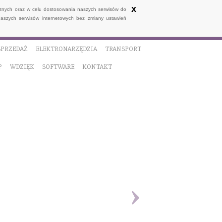
x
ycznych oraz w celu dostosowania naszych serwisów do
naszych serwisów internetowych bez zmiany ustawień
SPRZEDAŻ
ELEKTRONARZĘDZIA
TRANSPORT
P
WDZIĘK
SOFTWARE
KONTAKT