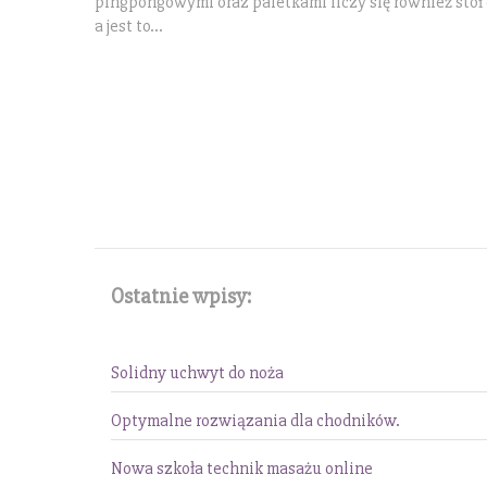
pingpongowymi oraz paletkami liczy się również stół d
a jest to...
Ostatnie wpisy:
Solidny uchwyt do noża
Optymalne rozwiązania dla chodników.
Nowa szkoła technik masażu online