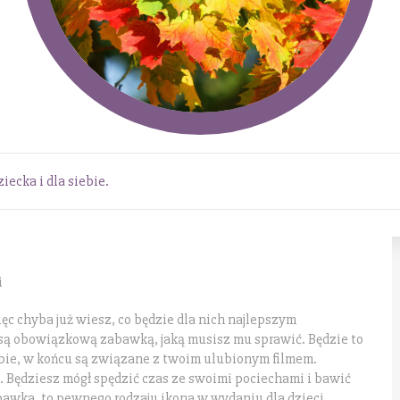
iecka i dla siebie.
i
ęc chyba już wiesz, co będzie dla nich najlepszym
s są obowiązkową zabawką, jaką musisz mu sprawić. Będzie to
iebie, w końcu są związane z twoim ulubionym filmem.
. Będziesz mógł spędzić czas ze swoimi pociechami i bawić
zabawka, to pewnego rodzaju ikona w wydaniu dla dzieci.