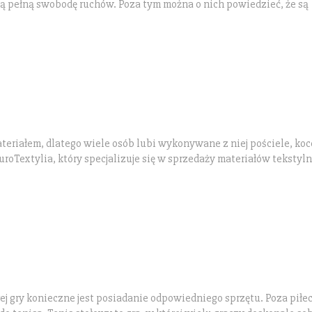
ą pełną swobodę ruchów. Poza tym można o nich powiedzieć, że są
teriałem, dlatego wiele osób lubi wykonywane z niej pościele, koc
roTextylia, który specjalizuje się w sprzedaży materiałów tekstyl
obrej gry konieczne jest posiadanie odpowiedniego sprzętu. Poza pił