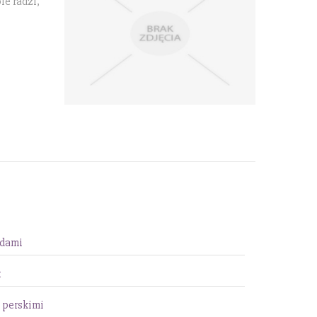
ie radzi,
ndami
t
 perskimi