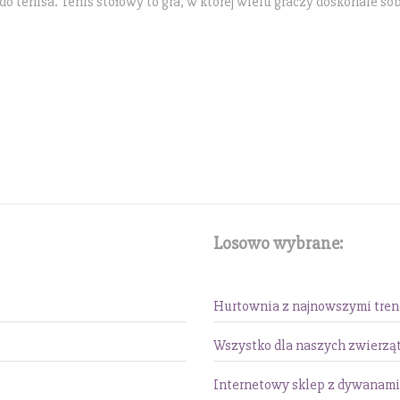
o tenisa. Tenis stołowy to gra, w której wielu graczy doskonale sob
Losowo wybrane:
Hurtownia z najnowszymi tre
Wszystko dla naszych zwierzą
Internetowy sklep z dywanami