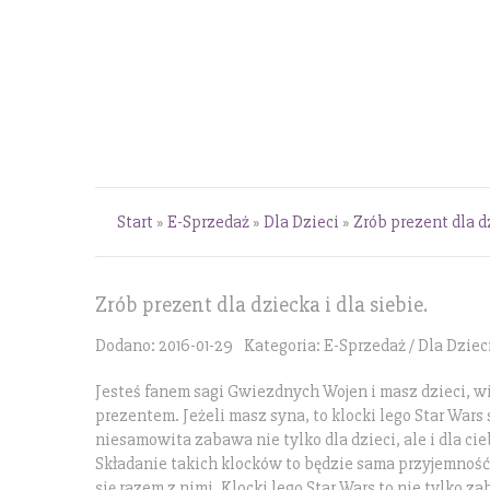
Start
»
E-Sprzedaż
»
Dla Dzieci
»
Zrób prezent dla dz
Zrób prezent dla dziecka i dla siebie.
Dodano: 2016-01-29
Kategoria: E-Sprzedaż / Dla Dziec
Jesteś fanem sagi Gwiezdnych Wojen i masz dzieci, wi
prezentem. Jeżeli masz syna, to klocki lego Star War
niesamowita zabawa nie tylko dla dzieci, ale i dla c
Składanie takich klocków to będzie sama przyjemność
się razem z nimi. Klocki lego Star Wars to nie tylko 