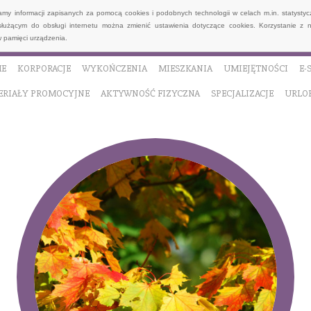
wamy informacji zapisanych za pomocą cookies i podobnych technologii w celach m.in. statyst
służącym do obsługi internetu można zmienić ustawienia dotyczące cookies. Korzystanie z 
 pamięci urządzenia.
E
KORPORACJE
WYKOŃCZENIA
MIESZKANIA
UMIEJĘTNOŚCI
E-
ERIAŁY PROMOCYJNE
AKTYWNOŚĆ FIZYCZNA
SPECJALIZACJE
URLO