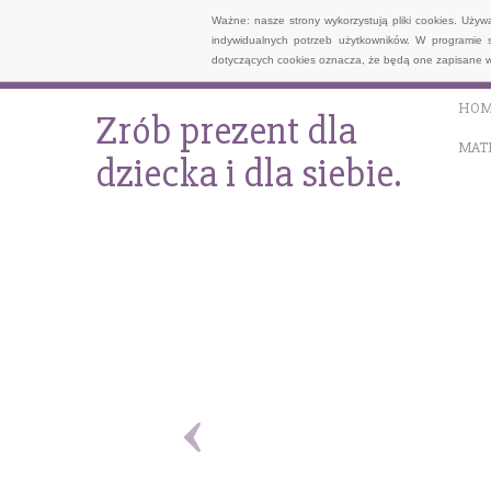
Ważne: nasze strony wykorzystują pliki cookies. Uży
indywidualnych potrzeb użytkowników. W programie 
dotyczących cookies oznacza, że będą one zapisane w
HOM
Zrób prezent dla
MAT
dziecka i dla siebie.