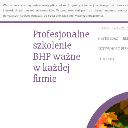
Ważne: nasze strony wykorzystują pliki cookies. Używamy informacji zapisanych za pomocą 
indywidualnych potrzeb użytkowników. W programie służącym do obsługi internetu można 
dotyczących cookies oznacza, że będą one zapisane w pamięci urządzenia.
HOME
KORPOR
Profesjonalne
E-SPRZEDAŻ
EL
szkolenie
AKTYWNOŚĆ FIZ
BHP ważne
KONTAKT
w każdej
firmie