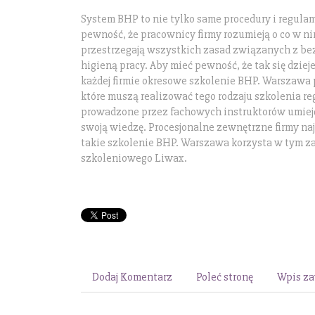
System BHP to nie tylko same procedury i regulam
pewność, że pracownicy firmy rozumieją o co w ni
przestrzegają wszystkich zasad związanych z b
higieną pracy. Aby mieć pewność, że tak się dziej
każdej firmie okresowe szkolenie BHP. Warszawa p
które muszą realizować tego rodzaju szkolenia re
prowadzone przez fachowych instruktorów umiej
swoją wiedzę. Procesjonalne zewnętrzne firmy naj
takie szkolenie BHP. Warszawa korzysta w tym zak
szkoleniowego Liwax.
Dodaj Komentarz
Poleć stronę
Wpis za