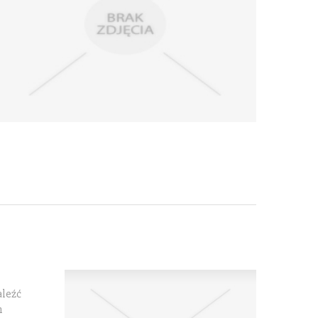
aleźć
h