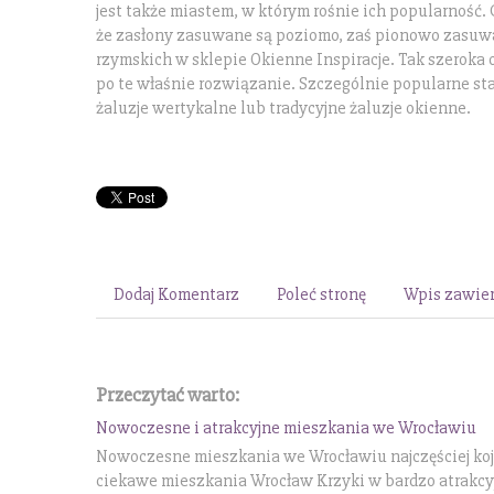
jest także miastem, w którym rośnie ich popularność. 
że zasłony zasuwane są poziomo, zaś pionowo zasuwan
rzymskich w sklepie Okienne Inspiracje. Tak szeroka o
po te właśnie rozwiązanie. Szczególnie popularne st
żaluzje wertykalne lub tradycyjne żaluzje okienne.
Dodaj Komentarz
Poleć stronę
Wpis zawier
Przeczytać warto:
Nowoczesne i atrakcyjne mieszkania we Wrocławiu
Nowoczesne mieszkania we Wrocławiu najczęściej koj
ciekawe mieszkania Wrocław Krzyki w bardzo atrakcyj