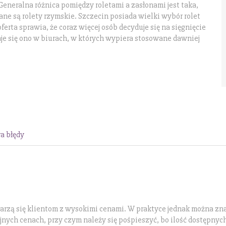
Generalna różnica pomiędzy roletami a zasłonami jest taka,
e są rolety rzymskie. Szczecin posiada wielki wybór rolet
ferta sprawia, że coraz więcej osób decyduje się na sięgnięcie
aje się ono w biurach, w których wypiera stosowane dawniej
a błędy
arzą się klientom z wysokimi cenami. W praktyce jednak można zn
nych cenach, przy czym należy się pośpieszyć, bo ilość dostępnyc