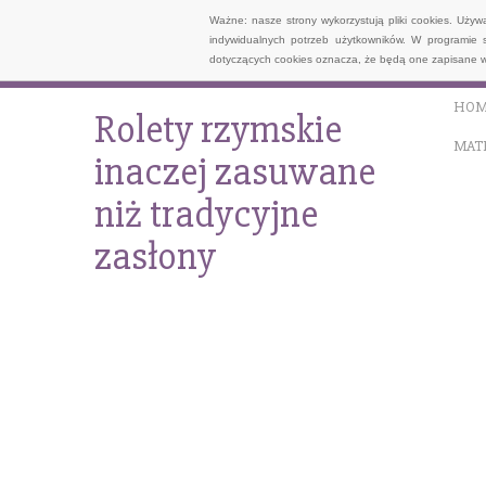
Ważne: nasze strony wykorzystują pliki cookies. Uży
indywidualnych potrzeb użytkowników. W programie 
dotyczących cookies oznacza, że będą one zapisane w
HOM
Rolety rzymskie
MAT
inaczej zasuwane
niż tradycyjne
zasłony