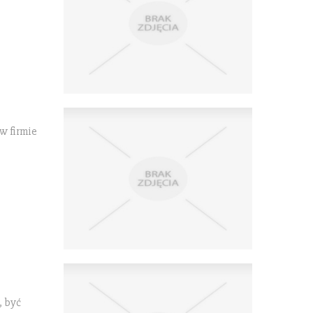
w firmie
, być