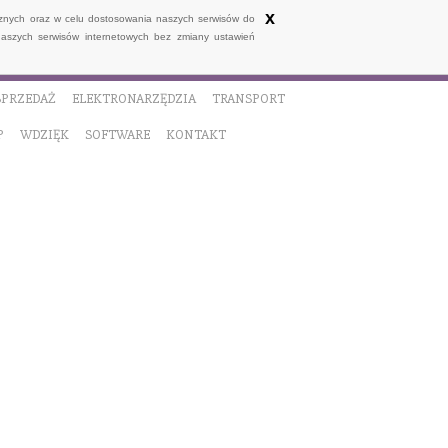
x
ycznych oraz w celu dostosowania naszych serwisów do
naszych serwisów internetowych bez zmiany ustawień
SPRZEDAŻ
ELEKTRONARZĘDZIA
TRANSPORT
P
WDZIĘK
SOFTWARE
KONTAKT