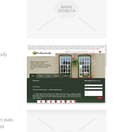
ażdy
yt mało
uje