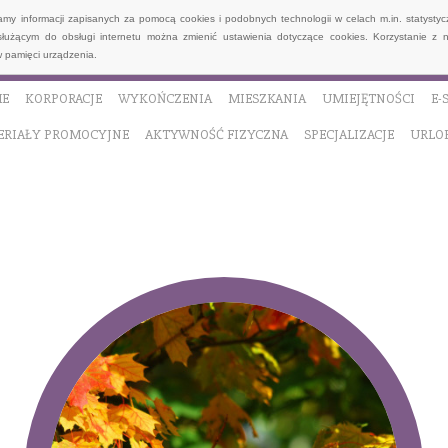
wamy informacji zapisanych za pomocą cookies i podobnych technologii w celach m.in. statyst
służącym do obsługi internetu można zmienić ustawienia dotyczące cookies. Korzystanie z 
 pamięci urządzenia.
E
KORPORACJE
WYKOŃCZENIA
MIESZKANIA
UMIEJĘTNOŚCI
E-
ERIAŁY PROMOCYJNE
AKTYWNOŚĆ FIZYCZNA
SPECJALIZACJE
URLO