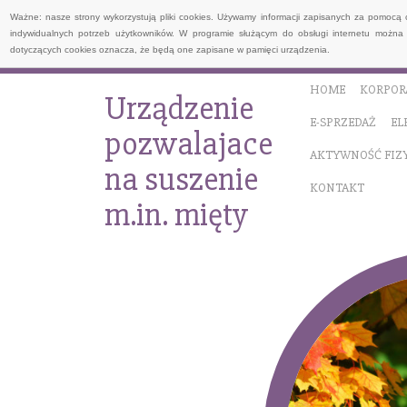
Ważne: nasze strony wykorzystują pliki cookies. Używamy informacji zapisanych za pomocą 
indywidualnych potrzeb użytkowników. W programie służącym do obsługi internetu można 
dotyczących cookies oznacza, że będą one zapisane w pamięci urządzenia.
HOME
KORPOR
Urządzenie
E-SPRZEDAŻ
EL
pozwalajace
AKTYWNOŚĆ FIZ
na suszenie
KONTAKT
m.in. mięty