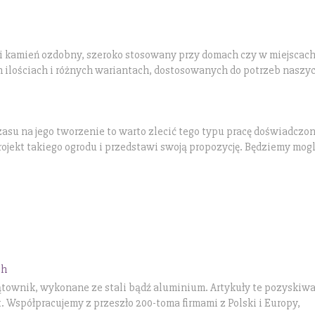
ości kamień ozdobny, szeroko stosowany przy domach czy w miejscac
ilościach i różnych wariantach, dostosowanych do potrzeb naszy
zasu na jego tworzenie to warto zlecić tego typu pracę doświadcz
ojekt takiego ogrodu i przedstawi swoją propozycję. Będziemy mogli
ch
kątownik, wykonane ze stali bądź aluminium. Artykuły te pozyskiwa
Współpracujemy z przeszło 200-toma firmami z Polski i Europy,