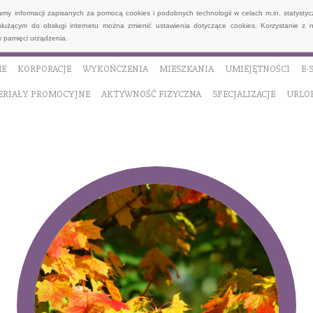
wamy informacji zapisanych za pomocą cookies i podobnych technologii w celach m.in. statyst
służącym do obsługi internetu można zmienić ustawienia dotyczące cookies. Korzystanie z 
 pamięci urządzenia.
E
KORPORACJE
WYKOŃCZENIA
MIESZKANIA
UMIEJĘTNOŚCI
E-
ERIAŁY PROMOCYJNE
AKTYWNOŚĆ FIZYCZNA
SPECJALIZACJE
URLO