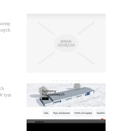
miemy
onych
ch
 W tym