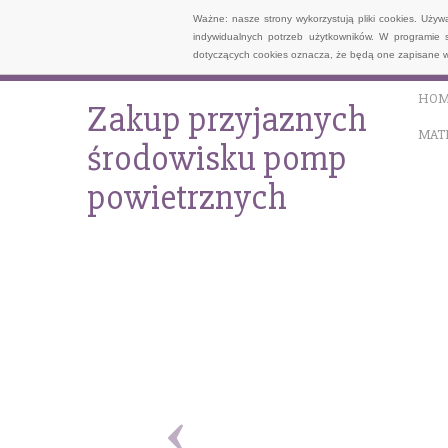
Ważne: nasze strony wykorzystują pliki cookies. Uży
indywidualnych potrzeb użytkowników. W programie 
dotyczących cookies oznacza, że będą one zapisane w
HOM
Zakup przyjaznych
MAT
środowisku pomp
powietrznych