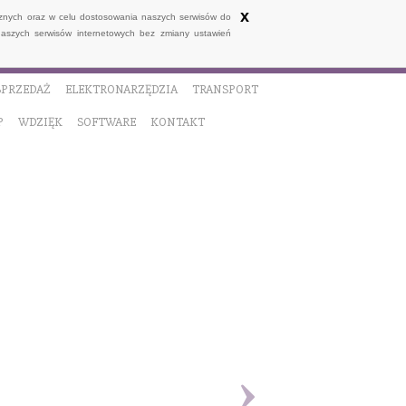
x
ycznych oraz w celu dostosowania naszych serwisów do
naszych serwisów internetowych bez zmiany ustawień
SPRZEDAŻ
ELEKTRONARZĘDZIA
TRANSPORT
P
WDZIĘK
SOFTWARE
KONTAKT