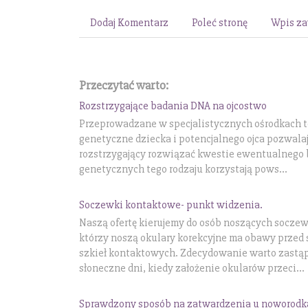
Dodaj Komentarz
Poleć stronę
Wpis za
Przeczytać warto:
Rozstrzygające badania DNA na ojcostwo
Przeprowadzane w specjalistycznych ośrodkach t
genetyczne dziecka i potencjalnego ojca pozwala
rozstrzygający rozwiązać kwestie ewentualnego 
genetycznych tego rodzaju korzystają pows...
Soczewki kontaktowe- punkt widzenia.
Naszą ofertę kierujemy do osób noszących socze
którzy noszą okulary korekcyjne ma obawy prze
szkieł kontaktowych. Zdecydowanie warto zastąp
słoneczne dni, kiedy założenie okularów przeci...
Sprawdzony sposób na zatwardzenia u noworodk