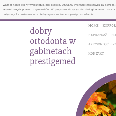
Ważne: nasze strony wykorzystują pliki cookies. Używamy informacji zapisanych za pomocą 
indywidualnych potrzeb użytkowników. W programie służącym do obsługi internetu można 
dotyczących cookies oznacza, że będą one zapisane w pamięci urządzenia.
HOME
KORPOR
dobry
E-SPRZEDAŻ
EL
ortodonta w
AKTYWNOŚĆ FIZ
gabinetach
KONTAKT
prestigemed