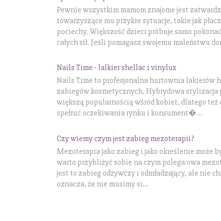
Pewnie wszystkim mamom znajome jest zatwardz
towarzyszące mu przykre sytuacje, takie jak płac
pociechy. Większość dzieci próbuje samo pokonać 
całych sił. Jeśli pomagasz swojemu maleństwu d
Nails Time - lalkier shellac i vinylux
Nails Time to profesjonalna hurtownia lakierów
zabiegów kosmetycznych. Hybrydowa stylizacja p
większą popularnością wśród kobiet, dlatego też
spełnić oczekiwania rynku i konsument�...
Czy wiemy czym jest zabieg mezoterapii?
Mezoterapia jako zabieg i jako określenie może by
warto przybliżyć sobie na czym polega owa mezot
jest to zabieg odżywczy i odmładzający, ale nie ch
oznacza, że nie musimy si...