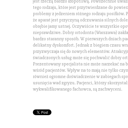
jest rzeczą bardzo kłopotliwą. Powszechnie uważa
tego rodzaju, które jest przytwierdzane do powie
problemy z jedzeniem różnego rodzaju posiłków. P
że aparat jest przyczyną odczuwania silnych dol
obrębie jamy ustnej. Oczywiście te wszystkie opo
nieprawdziwe. Dobry ortodonta (Warszawa) zakł
bardzo staranny sposób. W pierwszych dniach p
delikatny dyskomfort. Jednak z biegiem czasu wn
przyzwyczaja się do nowych elementów. Atrakcyj
świadczonych usług może się pochwalić dobry or
Prezentowany specjalista nie może narzekać na 
wśród pacjentów. Wpływ na to mają nie tylko czy
również ogromne doświadczenie w zabiegach spr
usunięcia wad zgryzu. Pacjenci, którzy skorzysta
wykwalifikowanego fachowca, są zachwyceni.