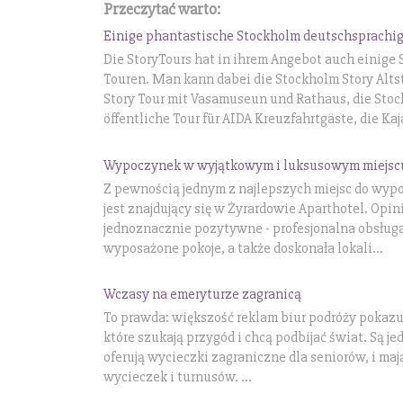
Przeczytać warto:
Einige phantastische Stockholm deutschsprachi
Die StoryTours hat in ihrem Angebot auch einige
Touren. Man kann dabei die Stockholm Story Alts
Story Tour mit Vasamuseun und Rathaus, die Sto
öffentliche Tour für AIDA Kreuzfahrtgäste, die Kaja
Wypoczynek w wyjątkowym i luksusowym miejsc
Z pewnością jednym z najlepszych miejsc do wy
jest znajdujący się w Żyrardowie Aparthotel. Opin
jednoznacznie pozytywne - profesjonalna obsług
wyposażone pokoje, a także doskonała lokali...
Wczasy na emeryturze zagranicą
To prawda: większość reklam biur podróży pokazu
które szukają przygód i chcą podbijać świat. Są je
oferują wycieczki zagraniczne dla seniorów, i maj
wycieczek i turnusów. ...