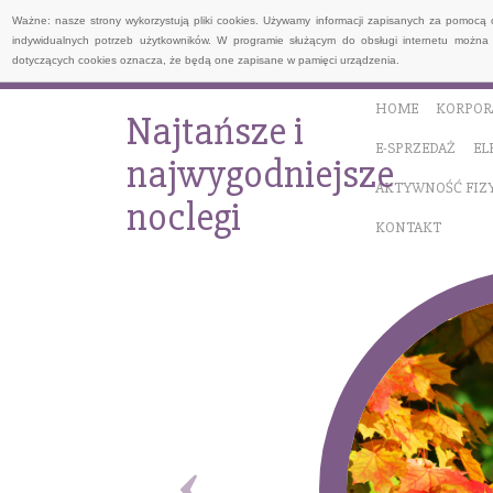
Ważne: nasze strony wykorzystują pliki cookies. Używamy informacji zapisanych za pomocą 
indywidualnych potrzeb użytkowników. W programie służącym do obsługi internetu można 
dotyczących cookies oznacza, że będą one zapisane w pamięci urządzenia.
HOME
KORPOR
Najtańsze i
E-SPRZEDAŻ
EL
najwygodniejsze
AKTYWNOŚĆ FIZ
noclegi
KONTAKT