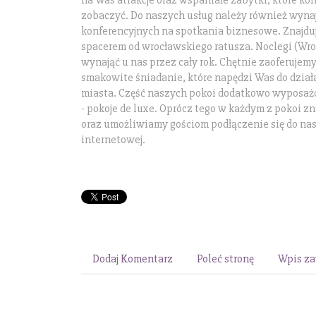
na Was atrakcje oraz wspaniałe zabytki, które ko
zobaczyć. Do naszych usług należy również wyna
konferencyjnych na spotkania biznesowe. Znajdu
spacerem od wrocławskiego ratusza. Noclegi (Wr
wynająć u nas przez cały rok. Chętnie zaoferuje
smakowite śniadanie, które napędzi Was do dział
miasta. Część naszych pokoi dodatkowo wyposażo
- pokoje de luxe. Oprócz tego w każdym z pokoi zn
oraz umożliwiamy gościom podłączenie się do nasz
internetowej.
Dodaj Komentarz
Poleć stronę
Wpis za