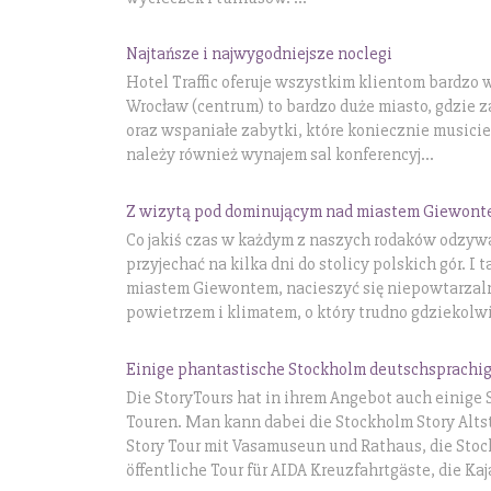
Najtańsze i najwygodniejsze noclegi
Hotel Traffic oferuje wszystkim klientom bardzo 
Wrocław (centrum) to bardzo duże miasto, gdzie z
oraz wspaniałe zabytki, które koniecznie musici
należy również wynajem sal konferencyj...
Z wizytą pod dominującym nad miastem Giewon
Co jakiś czas w każdym z naszych rodaków odzywa
przyjechać na kilka dni do stolicy polskich gór. 
miastem Giewontem, nacieszyć się niepowtarzaln
powietrzem i klimatem, o który trudno gdziekolwi
Einige phantastische Stockholm deutschsprachi
Die StoryTours hat in ihrem Angebot auch einige
Touren. Man kann dabei die Stockholm Story Alts
Story Tour mit Vasamuseun und Rathaus, die Sto
öffentliche Tour für AIDA Kreuzfahrtgäste, die Kaja