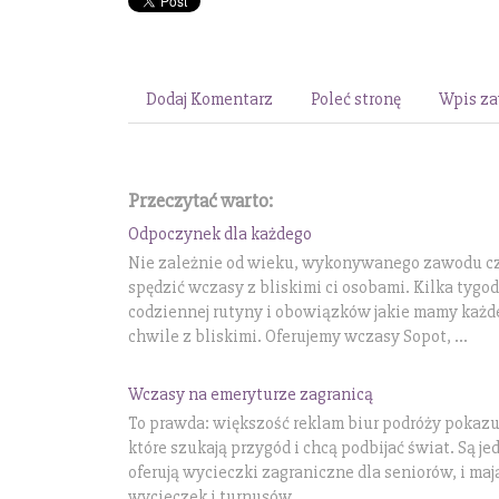
Dodaj Komentarz
Poleć stronę
Wpis za
Przeczytać warto:
Odpoczynek dla każdego
Nie zależnie od wieku, wykonywanego zawodu cz
spędzić wczasy z bliskimi ci osobami. Kilka tygo
codziennej rutyny i obowiązków jakie mamy każde
chwile z bliskimi. Oferujemy wczasy Sopot, ...
Wczasy na emeryturze zagranicą
To prawda: większość reklam biur podróży pokazu
które szukają przygód i chcą podbijać świat. Są je
oferują wycieczki zagraniczne dla seniorów, i maj
wycieczek i turnusów. ...