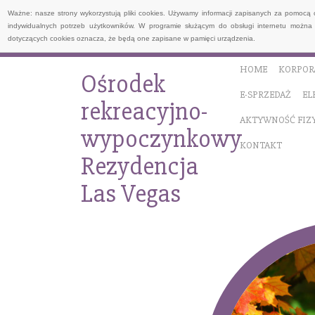
Ważne: nasze strony wykorzystują pliki cookies. Używamy informacji zapisanych za pomocą 
indywidualnych potrzeb użytkowników. W programie służącym do obsługi internetu można 
dotyczących cookies oznacza, że będą one zapisane w pamięci urządzenia.
HOME
KORPOR
Ośrodek
E-SPRZEDAŻ
EL
rekreacyjno-
AKTYWNOŚĆ FIZ
wypoczynkowy
KONTAKT
Rezydencja
Las Vegas