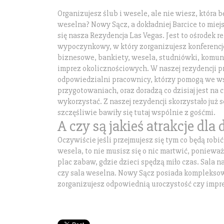
Organizujesz ślub i wesele, ale nie wiesz, która 
weselna? Nowy Sącz, a dokładniej Barcice to miej
się nasza Rezydencja Las Vegas. Jest to ośrodek r
wypoczynkowy, w który zorganizujesz konferencj
biznesowe, bankiety, wesela, studniówki, komuni
imprez okolicznościowych. W naszej rezydencji p
odpowiedzialni pracownicy, którzy pomogą we w
przygotowaniach, oraz doradzą co dzisiaj jest na c
wykorzystać. Z naszej rezydencji skorzystało już s
szczęśliwie bawiły się tutaj wspólnie z gośćmi.
A czy są jakieś atrakcje dla 
Oczywiście jeśli przejmujesz się tym co będą robi
wesela, to nie musisz się o nic martwić, poniew
plac zabaw, gdzie dzieci spędzą miło czas. Sala n
czy sala weselna. Nowy Sącz posiada kompleksow
zorganizujesz odpowiednią uroczystość czy impr