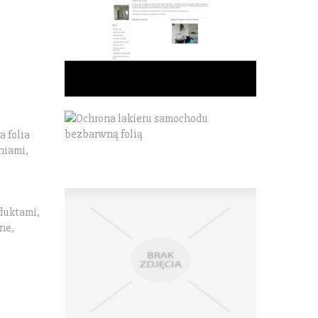
 folia
niami,
oduktami,
ne,