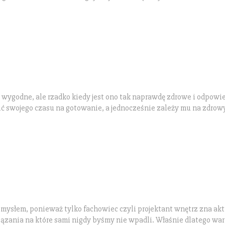
o wygodne, ale rzadko kiedy jest ono tak naprawdę zdrowe i odpowi
racić swojego czasu na gotowanie, a jednocześnie zależy mu na zdro
mysłem, ponieważ tylko fachowiec czyli projektant wnętrz zna ak
iązania na które sami nigdy byśmy nie wpadli. Właśnie dlatego war