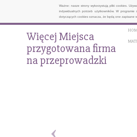
Ważne: nasze strony wykorzystują pliki cookies. Uży
indywidualnych potrzeb użytkowników. W programie 
dotyczących cookies oznacza, że będą one zapisane w
HOM
Więcej Miejsca
MAT
przygotowana firma
na przeprowadzki