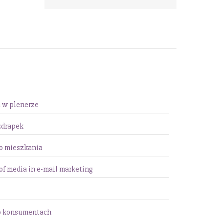
a w plenerze
zdrapek
o mieszkania
of media in e-mail marketing
i o konsumentach