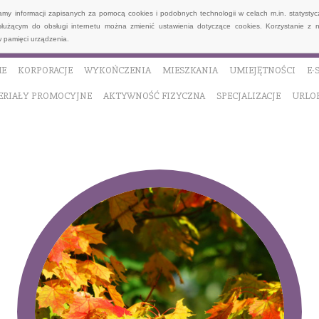
wamy informacji zapisanych za pomocą cookies i podobnych technologii w celach m.in. statyst
służącym do obsługi internetu można zmienić ustawienia dotyczące cookies. Korzystanie z 
 pamięci urządzenia.
E
KORPORACJE
WYKOŃCZENIA
MIESZKANIA
UMIEJĘTNOŚCI
E-
ERIAŁY PROMOCYJNE
AKTYWNOŚĆ FIZYCZNA
SPECJALIZACJE
URLO