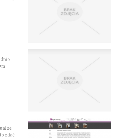
ednio
wym
tualne
to zdać