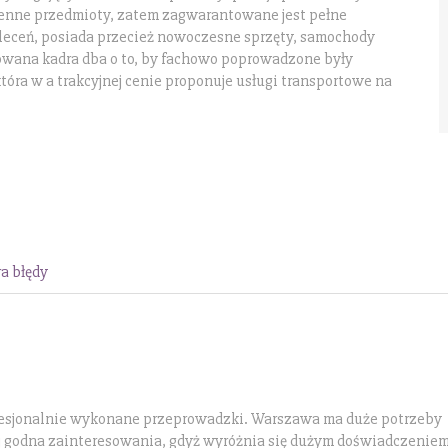
enne przedmioty, zatem zagwarantowane jest pełne
zleceń, posiada przecież nowoczesne sprzęty, samochody
zowana kadra dba o to, by fachowo poprowadzone były
óra w a trakcyjnej cenie proponuje usługi transportowe na
a błędy
profesjonalnie wykonane przeprowadzki. Warszawa ma duże potrzeby
ej godna zainteresowania, gdyż wyróżnia się dużym doświadczeniem