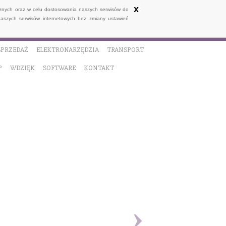
x
ycznych oraz w celu dostosowania naszych serwisów do
naszych serwisów internetowych bez zmiany ustawień
SPRZEDAŻ
ELEKTRONARZĘDZIA
TRANSPORT
P
WDZIĘK
SOFTWARE
KONTAKT