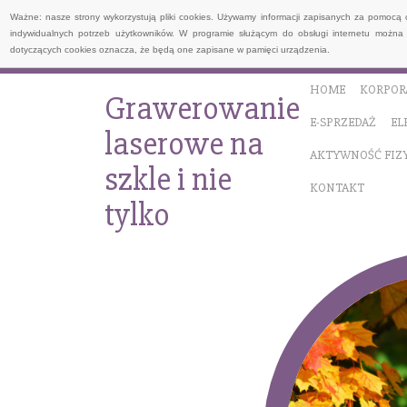
Ważne: nasze strony wykorzystują pliki cookies. Używamy informacji zapisanych za pomocą 
indywidualnych potrzeb użytkowników. W programie służącym do obsługi internetu można 
dotyczących cookies oznacza, że będą one zapisane w pamięci urządzenia.
HOME
KORPOR
Grawerowanie
E-SPRZEDAŻ
EL
laserowe na
AKTYWNOŚĆ FIZ
szkle i nie
KONTAKT
tylko