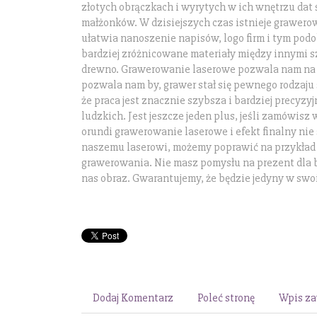
złotych obrączkach i wyrytych w ich wnętrzu dat 
małżonków. W dzisiejszych czas istnieje grawero
ułatwia nanoszenie napisów, logo firm i tym pod
bardziej zróżnicowane materiały między innymi sz
drewno. Grawerowanie laserowe pozwala nam na w
pozwala nam by, grawer stał się pewnego rodzaju 
że praca jest znacznie szybsza i bardziej precyzyj
ludzkich. Jest jeszcze jeden plus, jeśli zamówisz
orundi grawerowanie laserowe i efekt finalny nie 
naszemu laserowi, możemy poprawić na przykład
grawerowania. Nie masz pomysłu na prezent dla b
nas obraz. Gwarantujemy, że będzie jedyny w swo
Dodaj Komentarz
Poleć stronę
Wpis za