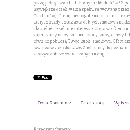
pizzę pełną Twoich ulubionych składników? Z p
największe oczekiwania spełni serwowana przez
Ciechanów). Oferujemy bogate menu pełne ciekaw
których każdy entuzjasta dobrych smaków znajdz
dla siebie. Jeżeli nie interesuje Cię pizza (Centr
zapraszamy na pyszne makarony, zupy, desery lu
również pobudzą Twoje kubki smakowe. Oferujemy
również szybką dostawę. Zachęcamy do poznania
skorzystania ze świadczonych usług.
Dodaj Komentarz
Poleć stronę
Wpis za
Przeczytać warto: