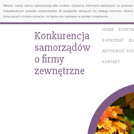
Ważne: nasze strony wykorzystują pliki cookies. Używamy informacji zapisanych za pomocą 
indywidualnych potrzeb użytkowników. W programie służącym do obsługi internetu można 
dotyczących cookies oznacza, że będą one zapisane w pamięci urządzenia.
HOME
KORPOR
Konkurencja
E-SPRZEDAŻ
EL
samorządów
AKTYWNOŚĆ FIZ
o firmy
KONTAKT
zewnętrzne