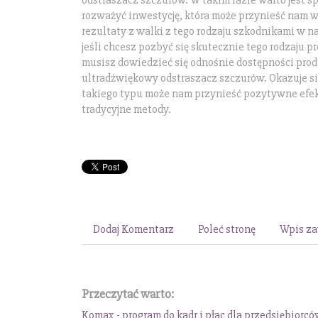
odstraszacz szczurów. W takim razie warto jest sp
rozważyć inwestycję, która może przynieść nam 
rezultaty z walki z tego rodzaju szkodnikami w 
jeśli chcesz pozbyć się skutecznie tego rodzaju 
musisz dowiedzieć się odnośnie dostępności prod
ultradźwiękowy odstraszacz szczurów. Okazuje si
takiego typu może nam przynieść pozytywne efek
tradycyjne metody.
Dodaj Komentarz
Poleć stronę
Wpis za
Przeczytać warto:
Komax - program do kadr i płac dla przedsiębiorc